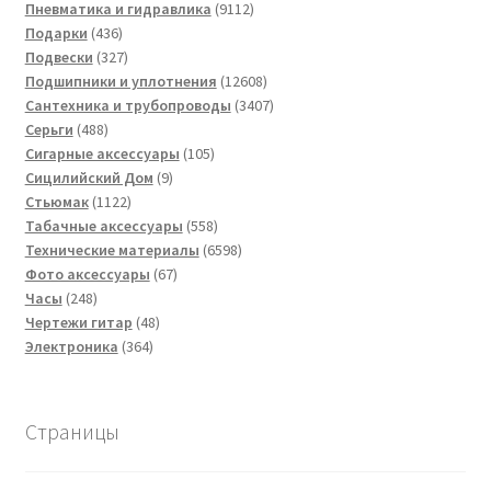
товар
9112
Пневматика и гидравлика
9112
436
товаров
Подарки
436
товаров
327
Подвески
327
товаров
12608
Подшипники и уплотнения
12608
товаров
3407
Сантехника и трубопроводы
3407
488
товаров
Серьги
488
товаров
105
Сигарные аксессуары
105
9
товаров
Сицилийский Дом
9
1122
товаров
Стьюмак
1122
товара
558
Табачные аксессуары
558
товаров
6598
Технические материалы
6598
67
товаров
Фото аксессуары
67
248
товаров
Часы
248
товаров
48
Чертежи гитар
48
364
товаров
Электроника
364
товара
Страницы