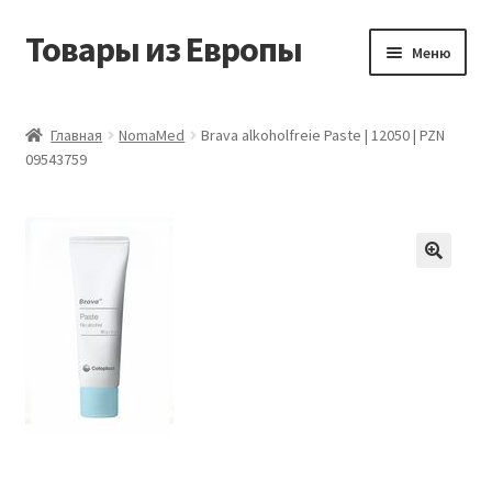
Товары из Европы
Перейти
Перейти
Меню
к
к
навигации
содержимому
Главная
Главная
NomaMed
Brava alkoholfreie Paste | 12050 | PZN
09543759
Виды доставки
Заказать товары из Европы
Контакты
Корзина
Мой аккаунт
Оставить отзыв