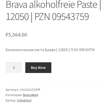
Brava alkoholfreie Paste |
Оформление заказа
12050 | PZN 09543759
Подтверждение заказа
Скидки
₽
5,564.00
Сотрудничество
Безалкогольная паста Брава | 12050 | ПЗН 09543759
Количество
Buy Now
товара
Brava
alkoholfreie
Paste
Артикул:
c5e32e15239f
Категория:
NomaMed
|
Бренд:
Coloplast
12050
|