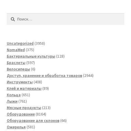
Найти:
3958
Uncategorized
3958
375
товаров
NomaMed
375
товаров
128
Бактериальные культуры
128
597
товаров
Браслеты
597
товаров
6
Велосипеды
6
товаров
2944
Доступ, хранение и обработка товаров
2944
408
товара
Инструменты
408
товаров
89
Клей и материалы
89
651
товаров
Кольца
651
761
товар
Лыжи
761
товар
213
Мясные продукты
213
8164
товаров
Оборудование
8164
товара
66
Оборудование для склонов
66
581
товаров
Ожерелья
581