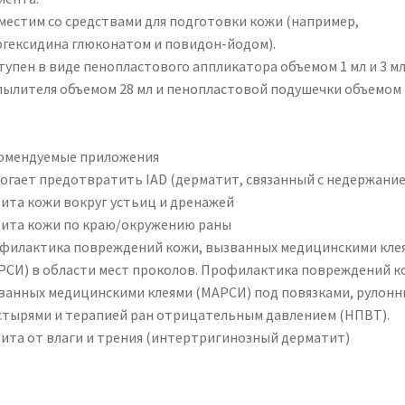
местим со средствами для подготовки кожи (например,
ргексидина глюконатом и повидон-йодом).
тупен в виде пенопластового аппликатора объемом 1 мл и 3 мл
пылителя объемом 28 мл и пенопластовой подушечки объемом 
омендуемые приложения
огает предотвратить IAD (дерматит, связанный с недержание
ита кожи вокруг устьиц и дренажей
ита кожи по краю/окружению раны
филактика повреждений кожи, вызванных медицинскими кле
РСИ) в области мест проколов. Профилактика повреждений к
ванных медицинскими клеями (МАРСИ) под повязками, рулон
стырями и терапией ран отрицательным давлением (НПВТ).
ита от влаги и трения (интертригинозный дерматит)