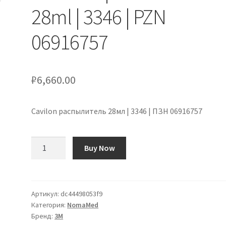
28ml | 3346 | PZN
06916757
₽
6,660.00
Cavilon распылитель 28мл | 3346 | ПЗН 06916757
Количество
Buy Now
товара
Cavilon
Sprühflasche
28ml
Артикул:
dc44498053f9
Категория:
NomaMed
|
Бренд:
3M
3346