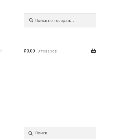
Искать:
Поиск
т
₽
0.00
0 товаров
Найти: