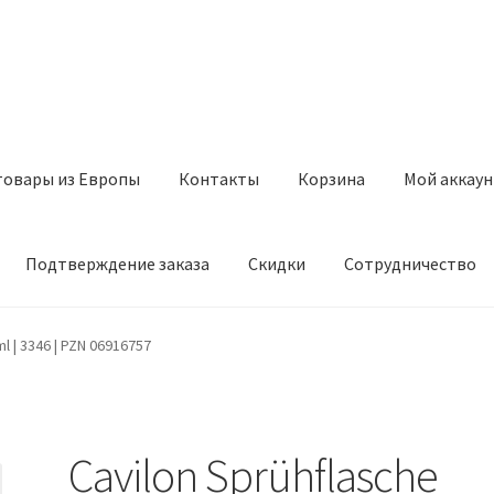
товары из Европы
Контакты
Корзина
Мой аккаун
Подтверждение заказа
Скидки
Сотрудничество
з Европы
Контакты
Корзина
Мой аккаунт
Оставить отзыв
l | 3346 | PZN 06916757
а
Скидки
Сотрудничество
Cavilon Sprühflasche