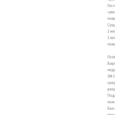
Он 
«уяз
пов
Сущ
1 мл
1 м
пов
Осо
Бар
нед
3M 
сре
раз
Под
кож
Быс
пац