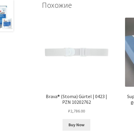
Похожие
Brava® (Stoma) Gürtel | 0423 |
Sup
PZN 10202762
g
₽
2,786.00
Buy Now