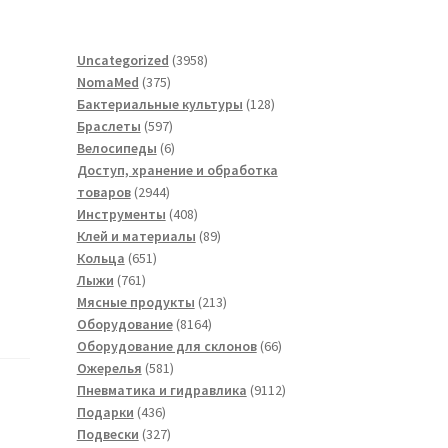
3958
Uncategorized
3958
375
товаров
NomaMed
375
товаров
128
Бактериальные культуры
128
597
товаров
Браслеты
597
товаров
6
Велосипеды
6
товаров
Доступ, хранение и обработка
2944
товаров
2944
товара
408
Инструменты
408
товаров
89
Клей и материалы
89
651
товаров
Кольца
651
761
товар
Лыжи
761
товар
213
Мясные продукты
213
8164
товаров
Оборудование
8164
товара
66
Оборудование для склонов
66
581
товаров
Ожерелья
581
товар
9112
Пневматика и гидравлика
9112
436
товаров
Подарки
436
товаров
327
Подвески
327