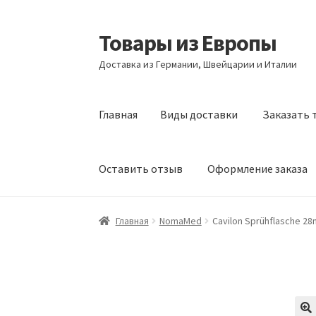
Товары из Европы
Перейти
Перейти
к
к
Доставка из Германии, Швейцарии и Италии
навигации
содержимому
Главная
Виды доставки
Заказать 
Оставить отзыв
Оформление заказа
Главная
Виды доставки
Заказать товары и
Главная
NomaMed
Cavilon Sprühflasche 28m
Оформление заказа
Подтверждение заказ