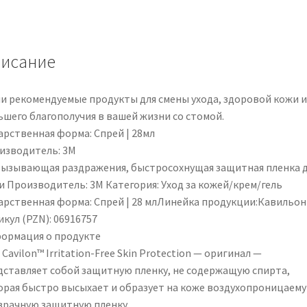
|
PZN
06916757
исание
и рекомендуемые продукты для смены ухода, здоровой кожи и
ьшего благополучия в вашей жизни со стомой.
арственная форма: Спрей | 28мл
изводитель: 3M
вызывающая раздражения, быстросохнущая защитная пленка 
и Производитель: 3М Категория: Уход за кожей/крем/гель
арственная форма: Спрей | 28 млЛинейка продукции:Кавильон
кул (PZN): 06916757
ормация о продукте
Cavilon™ Irritation-Free Skin Protection — оригинал —
дставляет собой защитную пленку, не содержащую спирта,
орая быстро высыхает и образует на коже воздухопроницаему
зрачную защитную пленку.