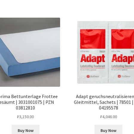
rima Bettunterlage Frottee
Adapt geruchsneutralisiere
esäumt | 3031001075 | PZN
Gleitmittel, Sachets | 78501 
03812810
04195578
₽
3,150.00
₽
4,046.00
Buy Now
Buy Now