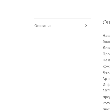
Оп
Описание
Наш
бол
Лек
Про
Не 
кож
Лек
Арти
Инф
3M™ 
пре
кот
про