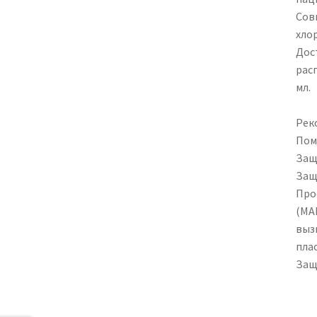
Сов
хло
Дос
рас
мл.
Рек
Пом
Защ
Защ
Про
(МА
выз
пла
Защ