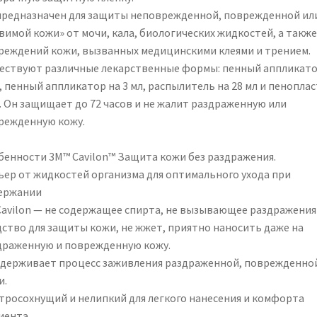
предназначен для защиты неповрежденной, поврежденной ил
вимой кожи» от мочи, кала, биологических жидкостей, а также
реждений кожи, вызванных медицинскими клеями и трением.
ествуют различные лекарственные формы: пенный аппликато
, пенный аппликатор на 3 мл, распылитель на 28 мл и пеноплас
л. Он защищает до 72 часов и не жалит раздраженную или
режденную кожу.
бенности 3M™ Cavilon™ Защита кожи без раздражения.
ьер от жидкостей организма для оптимального ухода при
ержании
Cavilon — не содержащее спирта, не вызывающее раздражения
дство для защиты кожи, не жжет, приятно наносить даже на
драженную и поврежденную кожу.
держивает процесс заживления раздраженной, поврежденно
и.
тросохнущий и нелипкий для легкого нанесения и комфорта
иента.