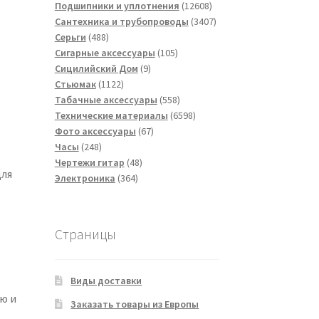
товаров
12608
Подшипники и уплотнения
12608
товаров
3407
Сантехника и трубопроводы
3407
488
товаров
Серьги
488
товаров
105
Сигарные аксессуары
105
9
товаров
Сицилийский Дом
9
1122
товаров
Стьюмак
1122
товара
558
Табачные аксессуары
558
товаров
6598
Технические материалы
6598
67
товаров
Фото аксессуары
67
248
товаров
Часы
248
товаров
48
Чертежи гитар
48
для
364
товаров
Электроника
364
товара
Страницы
Виды доставки
ю и
Заказать товары из Европы