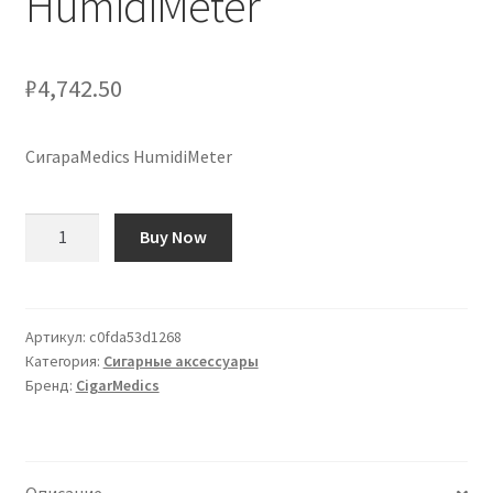
HumidiMeter
Оформление заказа
Подтверждение заказа
₽
4,742.50
Скидки
СигараMedics HumidiMeter
Сотрудничество
Количество
Buy Now
товара
CigarMedics
HumidiMeter
Артикул:
c0fda53d1268
Категория:
Сигарные аксессуары
Бренд:
CigarMedics