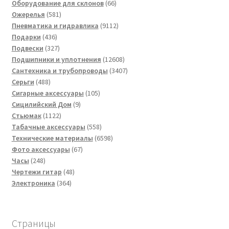
товара
66
Оборудование для склонов
66
581
товаров
Ожерелья
581
товар
9112
Пневматика и гидравлика
9112
436
товаров
Подарки
436
товаров
327
Подвески
327
товаров
12608
Подшипники и уплотнения
12608
товаров
3407
Сантехника и трубопроводы
3407
488
товаров
Серьги
488
товаров
105
Сигарные аксессуары
105
9
товаров
Сицилийский Дом
9
1122
товаров
Стьюмак
1122
товара
558
Табачные аксессуары
558
товаров
6598
Технические материалы
6598
67
товаров
Фото аксессуары
67
248
товаров
Часы
248
товаров
48
Чертежи гитар
48
364
товаров
Электроника
364
товара
Страницы