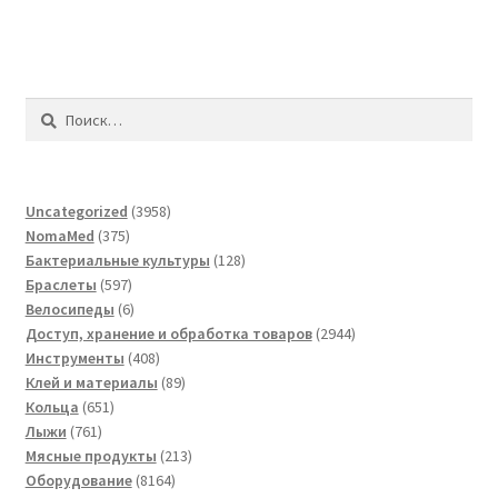
Найти:
3958
Uncategorized
3958
375
товаров
NomaMed
375
товаров
128
Бактериальные культуры
128
597
товаров
Браслеты
597
товаров
6
Велосипеды
6
товаров
2944
Доступ, хранение и обработка товаров
2944
408
товара
Инструменты
408
товаров
89
Клей и материалы
89
651
товаров
Кольца
651
761
товар
Лыжи
761
товар
213
Мясные продукты
213
8164
товаров
Оборудование
8164