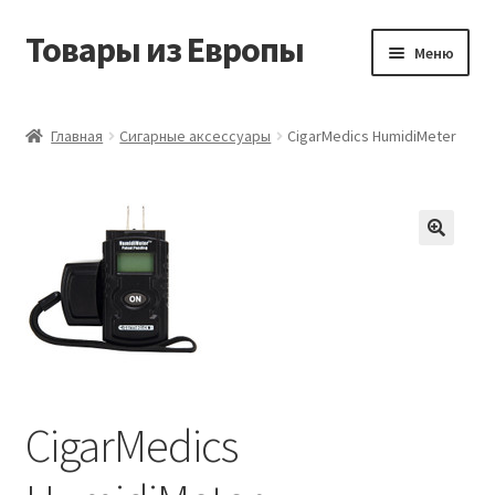
Товары из Европы
Перейти
Перейти
Меню
к
к
навигации
содержимому
Главная
Главная
Сигарные аксессуары
CigarMedics HumidiMeter
Виды доставки
Заказать товары из Европы
Контакты
Корзина
Мой аккаунт
CigarMedics
Оставить отзыв