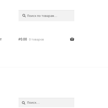
Искать:
Поиск
т
₽
0.00
0 товаров
Найти: