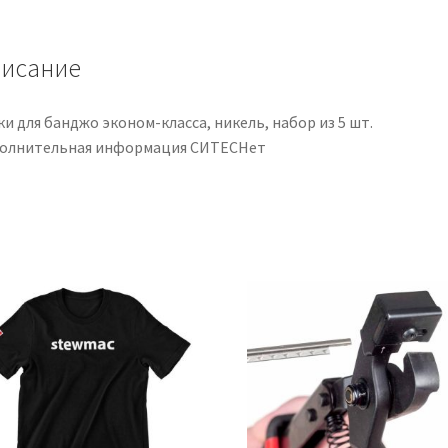
juego
de
5
исание
и для банджо эконом-класса, никель, набор из 5 шт.
олнительная информация СИТЕСНет