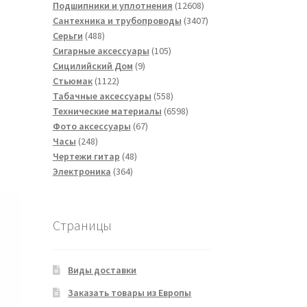
товаров
12608
Подшипники и уплотнения
12608
товаров
3407
Сантехника и трубопроводы
3407
488
товаров
Серьги
488
товаров
105
Сигарные аксессуары
105
9
товаров
Сицилийский Дом
9
1122
товаров
Стьюмак
1122
товара
558
Табачные аксессуары
558
товаров
6598
Технические материалы
6598
67
товаров
Фото аксессуары
67
248
товаров
Часы
248
товаров
48
Чертежи гитар
48
364
товаров
Электроника
364
товара
Страницы
Виды доставки
Заказать товары из Европы