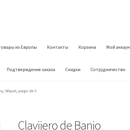
товары из Европы
Контакты
Корзина
Мой аккаун
Подтверждение заказа
Скидки
Сотрудничество
з Европы
Контакты
Корзина
Мой аккаунт
Оставить отзыв
y, Níquel, juego de 5
а
Скидки
Сотрудничество
Clavijero de Banjo