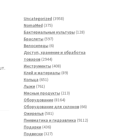
3958
Uncategorized
3958
375
товаров
NomaMed
375
товаров
128
Бактериальные культуры
128
597
товаров
Браслеты
597
товаров
6
Велосипеды
6
товаров
Доступ, хранение и обработка
2944
товаров
2944
товара
408
Инструменты
408
шт.
товаров
89
Клей и материалы
89
651
товаров
Кольца
651
761
товар
Лыжи
761
товар
213
Мясные продукты
213
8164
товаров
Оборудование
8164
товара
66
Оборудование для склонов
66
581
товаров
Ожерелья
581
товар
9112
Пневматика и гидравлика
9112
436
товаров
Подарки
436
товаров
327
Подвески
327