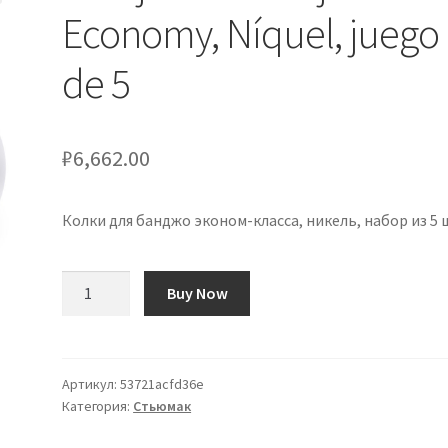
Economy, Níquel, juego
de 5
₽
6,662.00
Колки для банджо эконом-класса, никель, набор из 5 
Количество
Buy Now
товара
Clavijero
de
Banjo
Артикул:
53721acfd36e
Категория:
Стьюмак
Economy,
Níquel,