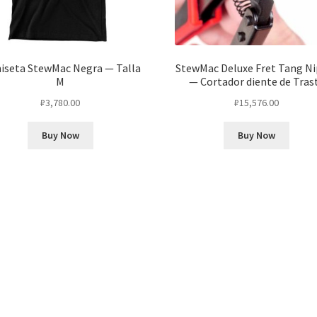
iseta StewMac Negra — Talla
StewMac Deluxe Fret Tang N
M
— Cortador diente de Tras
₽
3,780.00
₽
15,576.00
Buy Now
Buy Now