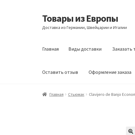
Товары из Европы
Перейти
Перейти
к
к
Доставка из Германии, Швейцарии и Италии
навигации
содержимому
Главная
Виды доставки
Заказать 
Оставить отзыв
Оформление заказа
Главная
Виды доставки
Заказать товары и
Главная
Стьюмак
Clavijero de Banjo Econom
Оформление заказа
Подтверждение заказ