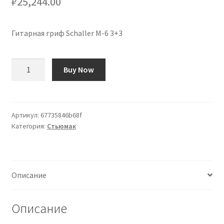
₽
25,244.00
Гитарная гриф Schaller M-6 3+3
Количество
Buy Now
товара
Clavijero
de
Guitarra
Артикул:
67735846b68f
Категория:
Стьюмак
Schaller
M-
6
3+3
Описание
Описание