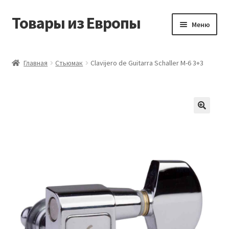
Товары из Европы
Перейти
Перейти
Меню
к
к
навигации
содержимому
Главная
Главная
Стьюмак
Clavijero de Guitarra Schaller M-6 3+3
Виды доставки
Заказать товары из Европы
Контакты
Корзина
Мой аккаунт
Оставить отзыв