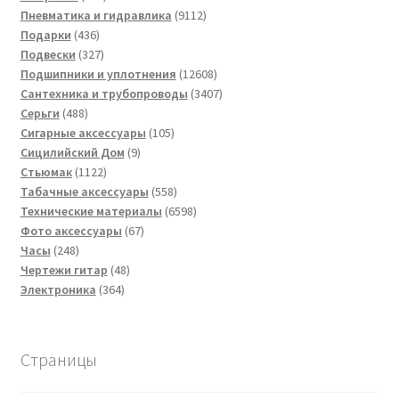
товар
9112
Пневматика и гидравлика
9112
436
товаров
Подарки
436
товаров
327
Подвески
327
товаров
12608
Подшипники и уплотнения
12608
товаров
3407
Сантехника и трубопроводы
3407
488
товаров
Серьги
488
товаров
105
Сигарные аксессуары
105
9
товаров
Сицилийский Дом
9
1122
товаров
Стьюмак
1122
товара
558
Табачные аксессуары
558
товаров
6598
Технические материалы
6598
67
товаров
Фото аксессуары
67
248
товаров
Часы
248
товаров
48
Чертежи гитар
48
364
товаров
Электроника
364
товара
Страницы