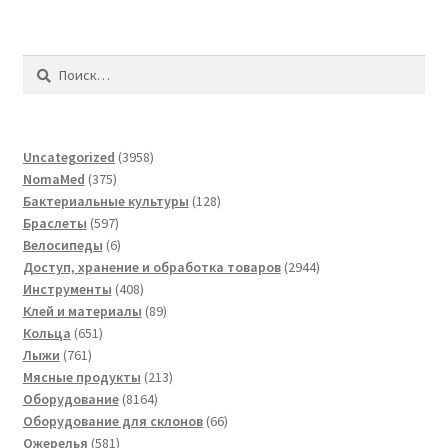
Найти:
3958
Uncategorized
3958
375
товаров
NomaMed
375
товаров
128
Бактериальные культуры
128
597
товаров
Браслеты
597
товаров
6
Велосипеды
6
товаров
2944
Доступ, хранение и обработка товаров
2944
408
товара
Инструменты
408
товаров
89
Клей и материалы
89
651
товаров
Кольца
651
761
товар
Лыжи
761
товар
213
Мясные продукты
213
8164
товаров
Оборудование
8164
товара
66
Оборудование для склонов
66
581
товаров
Ожерелья
581