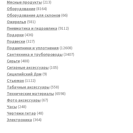
товар
213
Мясные продукты
213
8164
товаров
Оборудование
8164
товара
66
Оборудование для склонов
66
581
товаров
Ожерелья
581
товар
9112
Пневматика и гидравлика
9112
436
товаров
Подарки
436
товаров
327
Подвески
327
товаров
12608
Подшипники и уплотнения
12608
товаров
3407
Сантехника и трубопроводы
3407
488
товаров
Серьги
488
товаров
105
Сигарные аксессуары
105
9
товаров
Сицилийский Дом
9
1122
товаров
Стьюмак
1122
товара
558
Табачные аксессуары
558
товаров
6598
Технические материалы
6598
67
товаров
Фото аксессуары
67
248
товаров
Часы
248
товаров
48
Чертежи гитар
48
364
товаров
Электроника
364
товара