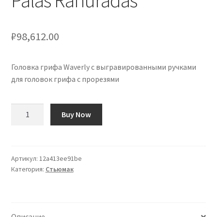
Palas Ranuradas
₽
98,612.00
Головка грифа Waverly с выгравированными ручками
для головок грифа с прорезями
Количество
Buy Now
товара
Clavijero
Waverly
con
Артикул:
12a413ee91be
Категория:
Стьюмак
Perillas
Grabadas
para
Palas
Описание