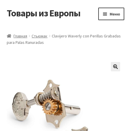
Товары из Европы
Перейти
Перейти
Меню
к
к
навигации
содержимому
Главная
Главная
Стьюмак
Clavijero Waverly con Perillas Grabadas
para Palas Ranuradas
Виды доставки
Заказать товары из Европы
Контакты
Корзина
Мой аккаунт
Оставить отзыв