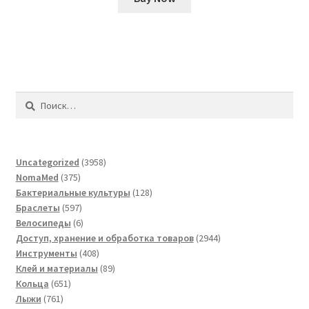
Найти:
3958
Uncategorized
3958
375
товаров
NomaMed
375
товаров
128
Бактериальные культуры
128
597
товаров
Браслеты
597
товаров
6
Велосипеды
6
товаров
2944
Доступ, хранение и обработка товаров
2944
408
товара
Инструменты
408
товаров
89
Клей и материалы
89
651
товаров
Кольца
651
761
товар
Лыжи
761