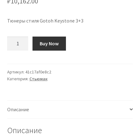
₽
10,162.00
Тюнеры стиля Gotoh Keystone 3+3
Количество
Buy Now
товара
Clavijeros
Gotoh
Estilo
Артикул:
41c17af0e8c2
Категория:
Стьюмак
Keystone
3+3
Описание
Описание