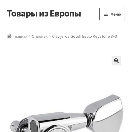
Товары из Европы
Перейти
Перейти
Меню
к
к
навигации
содержимому
Главная
Главная
Стьюмак
Clavijeros Gotoh Estilo Keystone 3+3
Виды доставки
Заказать товары из Европы
Контакты
Корзина
Мой аккаунт
Оставить отзыв