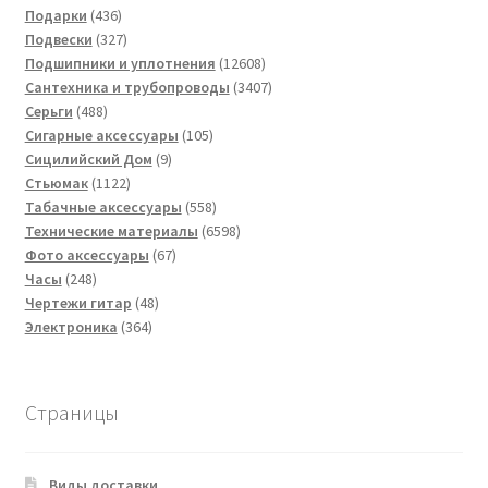
436
товаров
Подарки
436
товаров
327
Подвески
327
товаров
12608
Подшипники и уплотнения
12608
товаров
3407
Сантехника и трубопроводы
3407
488
товаров
Серьги
488
товаров
105
Сигарные аксессуары
105
9
товаров
Сицилийский Дом
9
1122
товаров
Стьюмак
1122
товара
558
Табачные аксессуары
558
товаров
6598
Технические материалы
6598
67
товаров
Фото аксессуары
67
248
товаров
Часы
248
товаров
48
Чертежи гитар
48
364
товаров
Электроника
364
товара
Страницы
Виды доставки