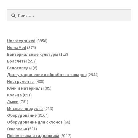
Найти:
3958
Uncategorized
3958
375
товаров
NomaMed
375
товаров
128
Бактериальные культуры
128
597
товаров
Браслеты
597
товаров
6
Велосипеды
6
товаров
2944
Доступ, хранение и обработка товаров
2944
408
товара
Инструменты
408
товаров
89
Клей и материалы
89
651
товаров
Кольца
651
761
товар
Лыжи
761
товар
213
Мясные продукты
213
8164
товаров
Оборудование
8164
товара
66
Оборудование для склонов
66
581
товаров
Ожерелья
581
товар
9112
Пневматика и гидравлика
9112