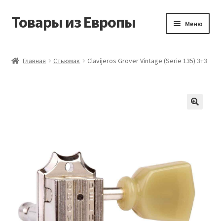
Товары из Европы
Перейти
Перейти
Меню
к
к
навигации
содержимому
Главная
Главная
Стьюмак
Clavijeros Grover Vintage (Serie 135) 3+3
Виды доставки
Заказать товары из Европы
Контакты
Корзина
Мой аккаунт
Оставить отзыв