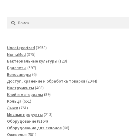
Найти:
3958
Uncategorized
3958
375
товаров
NomaMed
375
товаров
128
Бактериальные культуры
128
597
товаров
Браслеты
597
товаров
6
Велосипеды
6
товаров
2944
Доступ, хранение и обработка товаров
2944
408
товара
Инструменты
408
товаров
89
Клей и материалы
89
651
товаров
Кольца
651
761
товар
Лыжи
761
товар
213
Мясные продукты
213
8164
товаров
Оборудование
8164
товара
66
Оборудование для склонов
66
581
товаров
Ожерелья
581