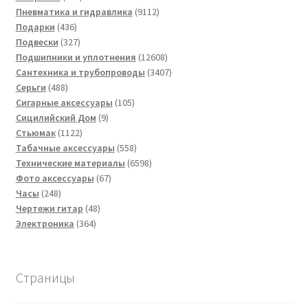
товар
9112
Пневматика и гидравлика
9112
436
товаров
Подарки
436
товаров
327
Подвески
327
товаров
12608
Подшипники и уплотнения
12608
товаров
3407
Сантехника и трубопроводы
3407
488
товаров
Серьги
488
товаров
105
Сигарные аксессуары
105
9
товаров
Сицилийский Дом
9
1122
товаров
Стьюмак
1122
товара
558
Табачные аксессуары
558
товаров
6598
Технические материалы
6598
67
товаров
Фото аксессуары
67
248
товаров
Часы
248
товаров
48
Чертежи гитар
48
364
товаров
Электроника
364
товара
Страницы