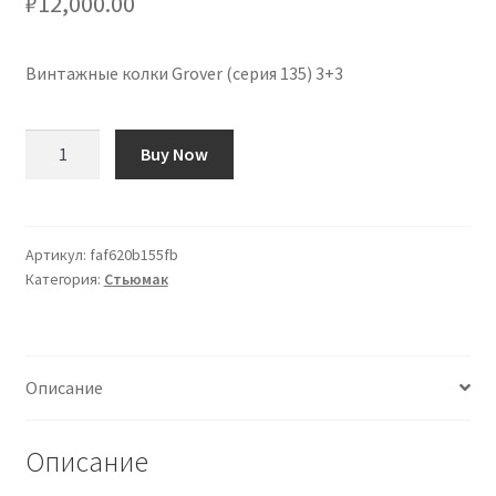
₽
12,000.00
Винтажные колки Grover (серия 135) 3+3
Количество
Buy Now
товара
Clavijeros
Grover
Vintage
Артикул:
faf620b155fb
Категория:
Стьюмак
(Serie
135)
3+3
Описание
Описание