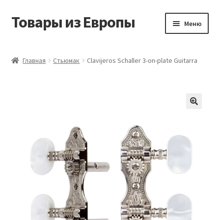
Товары из Европы
Перейти
Перейти
Меню
к
к
навигации
содержимому
Главная
Главная
Стьюмак
Clavijeros Schaller 3-on-plate Guitarra
Виды доставки
Заказать товары из Европы
Контакты
Корзина
Мой аккаунт
Оставить отзыв