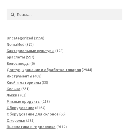
Найти:
3958
Uncategorized
3958
375
товаров
NomaMed
375
товаров
128
Бактериальные культуры
128
597
товаров
Браслеты
597
товаров
6
Велосипеды
6
товаров
2944
Доступ, хранение и обработка товаров
2944
408
товара
Инструменты
408
товаров
89
Клей и материалы
89
651
товаров
Кольца
651
761
товар
Лыжи
761
товар
213
Мясные продукты
213
8164
товаров
Оборудование
8164
товара
66
Оборудование для склонов
66
581
товаров
Ожерелья
581
товар
9112
Пневматика и гидравлика
9112