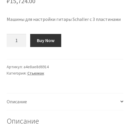
₽
15,724.00
Машины для настройки гитары Schaller с 3 пластинами
Количество
Buy Now
товара
Clavijeros
Schaller
3-
Артикул:
a4e8ae8d6914
Категория:
Стьюмак
on-
plate
Guitarra
Описание
Описание