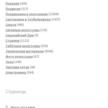
436
товаров
Подарки
436
товаров
327
Подвески
327
товаров
12608
Подшипники и уплотнения
12608
товаров
3407
Сантехника и трубопроводы
3407
488
товаров
Серьги
488
товаров
105
Сигарные аксессуары
105
9
товаров
Сицилийский Дом
9
1122
товаров
Стьюмак
1122
товара
558
Табачные аксессуары
558
товаров
6598
Технические материалы
6598
67
товаров
Фото аксессуары
67
248
товаров
Часы
248
товаров
48
Чертежи гитар
48
364
товаров
Электроника
364
товара
Страницы
Виды доставки