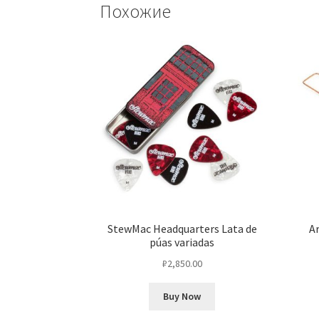
Похожие
StewMac Headquarters Lata de
A
púas variadas
₽
2,850.00
Buy Now