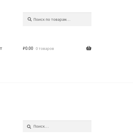
Искать:
Поиск
т
₽
0.00
0 товаров
Найти: