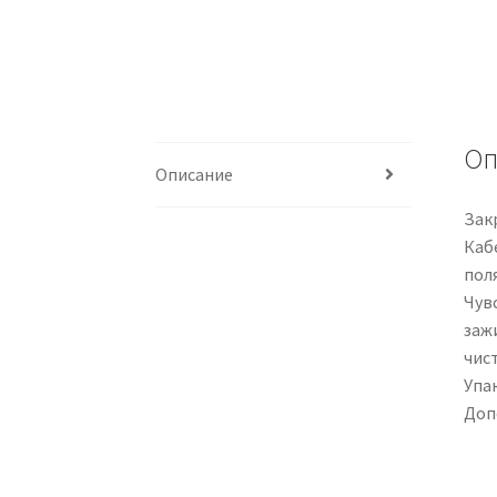
Оп
Описание
Зак
Каб
пол
Чув
заж
чис
Упак
Доп