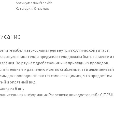
cableado
Артикул:
c7660f1de2bb
Категория:
Стьюмак
autoadhesivos
para
pastillas
acústicas
-
исание
Paquete
de
репите кабели звукоснимателя внутри акустической гитары.
6
ели звукоснимателя и предусилителя должны быть на месте и 
я зрения. Во рту нет дребезжания и неприглядных проводов.
ствительные к давлению и легко сгибаемые, эти алюминиевы
имы для проводов являются самоклеящимися, что придает им
тый и опрятный вид.
овка из 6 шт.
олнительная информация Разрешена авиадоставкаДа CITESН