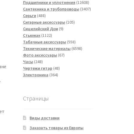
товаров
12608
Подшипники и уплотнения
12608
товаров
3407
Сантехника и трубопроводы
3407
488
товаров
Серьги
488
товаров
105
Сигарные аксессуары
105
9
товаров
Сицилийский Дом
9
1122
товаров
Стьюмак
1122
товара
558
Табачные аксессуары
558
товаров
6598
Технические материалы
6598
67
товаров
Фото аксессуары
67
248
товаров
Часы
248
вне
товаров
48
Чертежи гитар
48
364
товаров
Электроника
364
е
товара
Страницы
ет
Виды доставки
Заказать товары из Европы