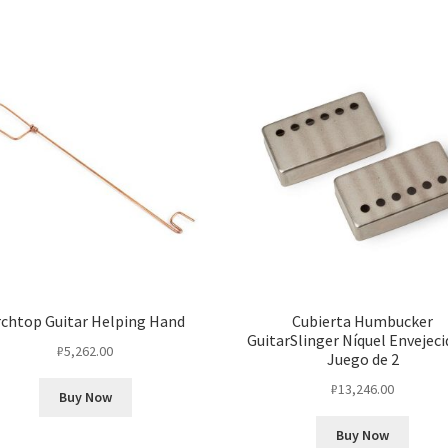
rchtop Guitar Helping Hand
Cubierta Humbucker
GuitarSlinger Níquel Envejec
₽
5,262.00
Juego de 2
₽
13,246.00
Buy Now
Buy Now