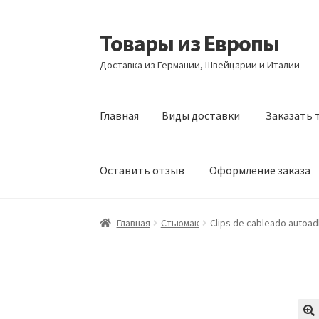
Товары из Европы
Перейти
Перейти
к
к
Доставка из Германии, Швейцарии и Италии
навигации
содержимому
Главная
Виды доставки
Заказать 
Оставить отзыв
Оформление заказа
Главная
Виды доставки
Заказать товары и
Главная
Стьюмак
Clips de cableado autoad
Оформление заказа
Подтверждение заказ