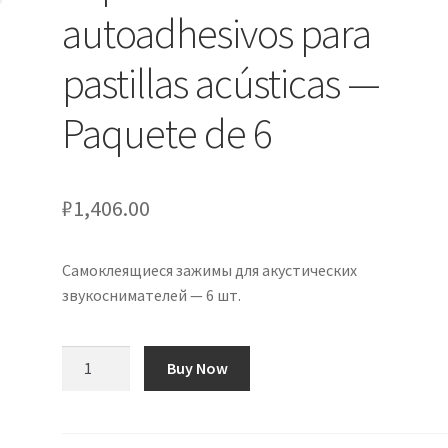
autoadhesivos para
pastillas acústicas —
Paquete de 6
₽
1,406.00
Самоклеящиеся зажимы для акустических
звукоснимателей — 6 шт.
Количество
Buy Now
товара
Clips
de