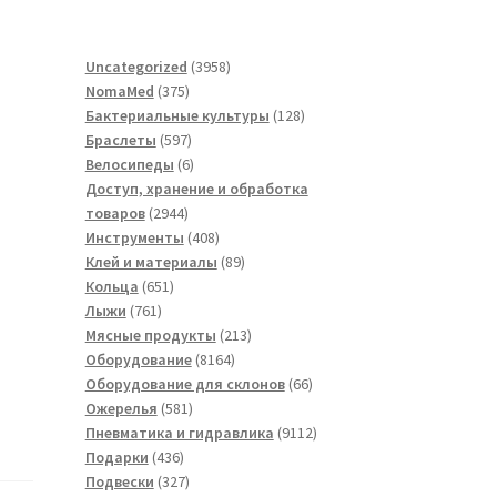
3958
Uncategorized
3958
375
товаров
NomaMed
375
товаров
128
Бактериальные культуры
128
597
товаров
Браслеты
597
товаров
6
Велосипеды
6
товаров
Доступ, хранение и обработка
2944
товаров
2944
товара
408
Инструменты
408
товаров
89
Клей и материалы
89
651
товаров
Кольца
651
761
товар
Лыжи
761
товар
213
Мясные продукты
213
8164
товаров
Оборудование
8164
товара
66
Оборудование для склонов
66
581
товаров
Ожерелья
581
товар
9112
Пневматика и гидравлика
9112
436
товаров
Подарки
436
товаров
327
Подвески
327