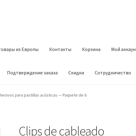
товары из Европы
Контакты
Корзина
Мой аккаун
Подтверждение заказа
Скидки
Сотрудничество
з Европы
Контакты
Корзина
Мой аккаунт
Оставить отзыв
hesivos para pastillas acústicas — Paquete de 6
а
Скидки
Сотрудничество
Clips de cableado