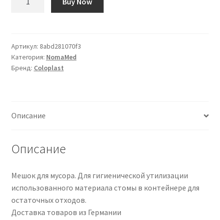
Buy Now
товара
Coloplast
Entsorgungsbeutel
|
Артикул:
8abd281070f3
Категория:
NomaMed
9806
Бренд:
Coloplast
|
PZN
00355080
Описание
Описание
Мешок для мусора. Для гигиенической утилизации
использованного материала стомы в контейнере для
остаточных отходов.
Доставка товаров из Германии