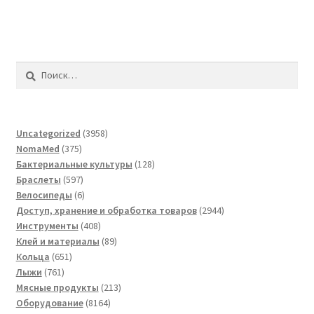
Найти:
3958
Uncategorized
3958
375
товаров
NomaMed
375
товаров
128
Бактериальные культуры
128
597
товаров
Браслеты
597
товаров
6
Велосипеды
6
товаров
2944
Доступ, хранение и обработка товаров
2944
408
товара
Инструменты
408
товаров
89
Клей и материалы
89
651
товаров
Кольца
651
761
товар
Лыжи
761
товар
213
Мясные продукты
213
8164
товаров
Оборудование
8164