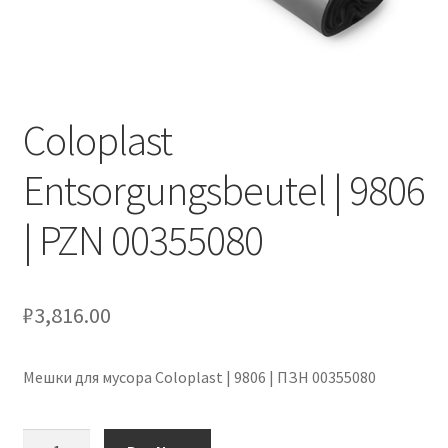
Оформление заказа
Подтверждение заказа
Coloplast
Скидки
Entsorgungsbeutel | 9806
Сотрудничество
| PZN 00355080
₽
3,816.00
Мешки для мусора Coloplast | 9806 | ПЗН 00355080
Количество