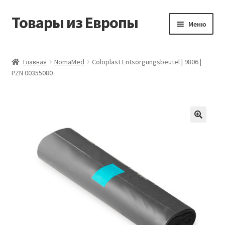
Товары из Европы
Перейти
Перейти
Меню
к
к
навигации
содержимому
Главная
Главная
NomaMed
Coloplast Entsorgungsbeutel | 9806 |
PZN 00355080
Виды доставки
Заказать товары из Европы
Контакты
Корзина
Мой аккаунт
Оставить отзыв