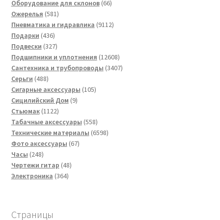
товара
66
Оборудование для склонов
66
581
товаров
Ожерелья
581
товар
9112
Пневматика и гидравлика
9112
436
товаров
Подарки
436
товаров
327
Подвески
327
товаров
12608
Подшипники и уплотнения
12608
товаров
3407
Сантехника и трубопроводы
3407
488
товаров
Серьги
488
товаров
105
Сигарные аксессуары
105
9
товаров
Сицилийский Дом
9
1122
товаров
Стьюмак
1122
товара
558
Табачные аксессуары
558
товаров
6598
Технические материалы
6598
67
товаров
Фото аксессуары
67
248
товаров
Часы
248
товаров
48
Чертежи гитар
48
364
товаров
Электроника
364
товара
Страницы