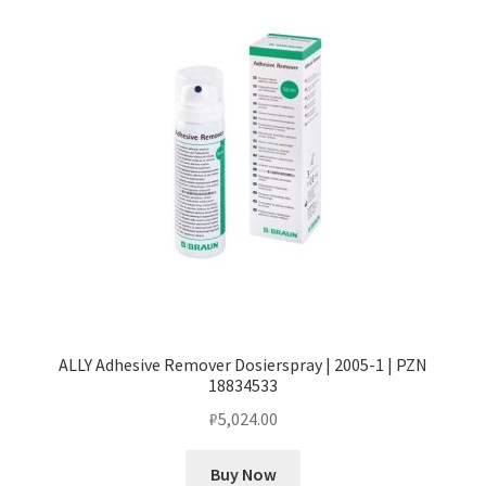
ALLY Adhesive Remover Dosierspray | 2005-1 | PZN
18834533
₽
5,024.00
Buy Now