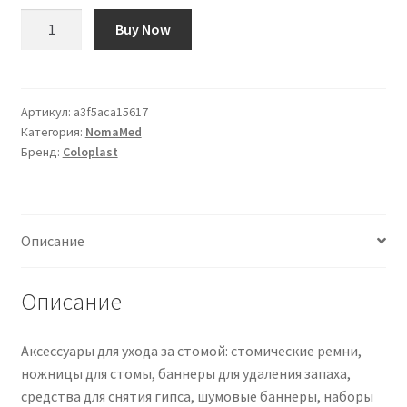
Количество
Buy Now
товара
Coloplast
Stoma
Schere
Артикул:
a3f5aca15617
Категория:
NomaMed
|
Бренд:
Coloplast
C2000
|
PZN
10922485
Описание
Описание
Аксессуары для ухода за стомой: стомические ремни,
ножницы для стомы, баннеры для удаления запаха,
средства для снятия гипса, шумовые баннеры, наборы