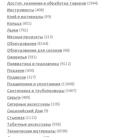
товаров
2944
Доступ, хранение и обработка товаров
2944
408
товара
Инструменты
408
товаров
89
Клей и материалы
89
651
товаров
Кольца
651
761
товар
Лыжи
761
товар
213
Мясные продукты
213
8164
товаров
Оборудование
8164
товара
66
Оборудование для склонов
66
581
товаров
Ожерелья
581
товар
9112
Пневматика и гидравлика
9112
436
товаров
Подарки
436
товаров
327
Подвески
327
товаров
12608
Подшипники и уплотнения
12608
товаров
3407
Сантехника и трубопроводы
3407
488
товаров
Серьги
488
товаров
105
Сигарные аксессуары
105
9
товаров
Сицилийский Дом
9
1122
товаров
Стьюмак
1122
товара
558
Табачные аксессуары
558
товаров
6598
Технические материалы
6598