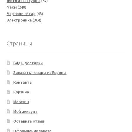
67
товаров
Фото аксессуары
67
248
товаров
Часы
248
товаров
48
Чертежи гитар
48
364
товаров
Электроника
364
товара
Страницы
Виды доставки
Заказать товары из Европы
Контакты
Корзина
Магазин
Мой аккаунт
Оставить отзыв
Оформление заказа