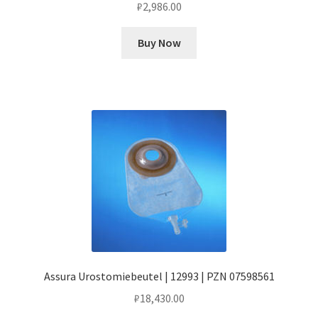
₽
2,986.00
Buy Now
Assura Urostomiebeutel | 12993 | PZN 07598561
₽
18,430.00