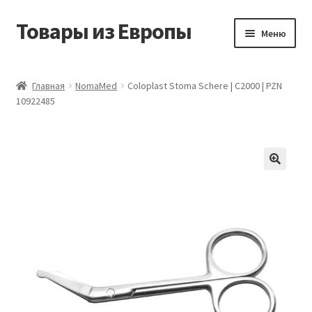
Товары из Европы
Перейти
Перейти
Меню
к
к
навигации
содержимому
Главная
Главная
NomaMed
Coloplast Stoma Schere | C2000 | PZN
10922485
Виды доставки
Заказать товары из Европы
Контакты
Корзина
Мой аккаунт
Оставить отзыв