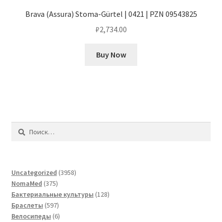
Brava (Assura) Stoma-Gürtel | 0421 | PZN 09543825
₽
2,734.00
Buy Now
Найти:
3958
Uncategorized
3958
375
товаров
NomaMed
375
товаров
128
Бактериальные культуры
128
597
товаров
Браслеты
597
товаров
6
Велосипеды
6