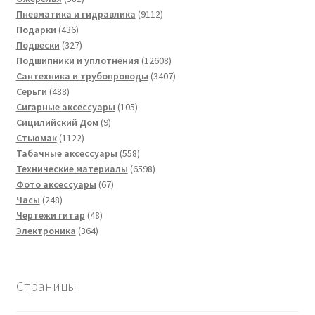
товар
9112
Пневматика и гидравлика
9112
436
товаров
Подарки
436
товаров
327
Подвески
327
товаров
12608
Подшипники и уплотнения
12608
товаров
3407
Сантехника и трубопроводы
3407
488
товаров
Серьги
488
товаров
105
Сигарные аксессуары
105
9
товаров
Сицилийский Дом
9
1122
товаров
Стьюмак
1122
товара
558
Табачные аксессуары
558
товаров
6598
Технические материалы
6598
67
товаров
Фото аксессуары
67
248
товаров
Часы
248
товаров
48
Чертежи гитар
48
364
товаров
Электроника
364
товара
Страницы