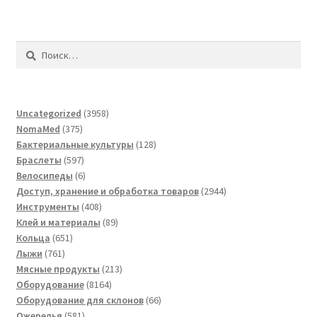
Найти:
3958
Uncategorized
3958
375
товаров
NomaMed
375
товаров
128
Бактериальные культуры
128
597
товаров
Браслеты
597
товаров
6
Велосипеды
6
товаров
2944
Доступ, хранение и обработка товаров
2944
408
товара
Инструменты
408
товаров
89
Клей и материалы
89
651
товаров
Кольца
651
761
товар
Лыжи
761
товар
213
Мясные продукты
213
8164
товаров
Оборудование
8164
товара
66
Оборудование для склонов
66
581
товаров
Ожерелья
581