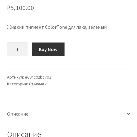
₽
5,100.00
Жидкий пигмент ColorTone для лака, зеленый
Количество
Buy Now
товара
ColorTone
Pigmento
Líquido
Артикул:
e694c02bc7b1
Категория:
Стьюмак
para
Laca,
Verde
Описание
Описание