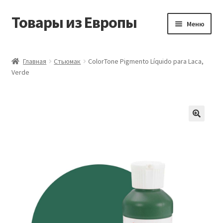
Товары из Европы
Перейти
Перейти
Меню
к
к
навигации
содержимому
Главная
Главная
Стьюмак
ColorTone Pigmento Líquido para Laca,
Verde
Виды доставки
Заказать товары из Европы
Контакты
Корзина
Мой аккаунт
Оставить отзыв