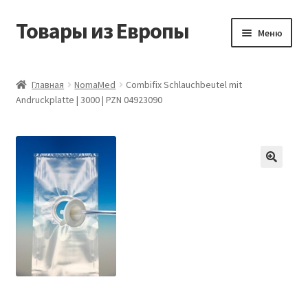
Товары из Европы
Перейти
Перейти
Меню
к
к
навигации
содержимому
Главная
Главная
NomaMed
Combifix Schlauchbeutel mit
Andruckplatte | 3000 | PZN 04923090
Виды доставки
Заказать товары из Европы
Контакты
Корзина
Мой аккаунт
Оставить отзыв