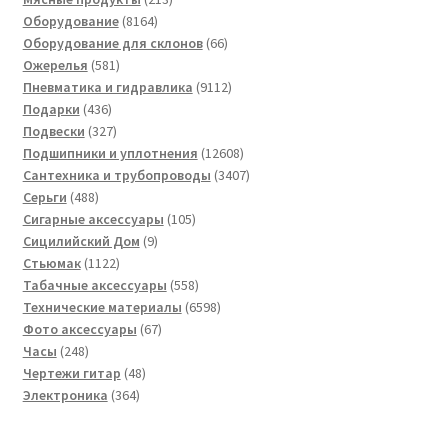
8164
товаров
Оборудование
8164
товара
66
Оборудование для склонов
66
581
товаров
Ожерелья
581
товар
9112
Пневматика и гидравлика
9112
436
товаров
Подарки
436
товаров
327
Подвески
327
товаров
12608
Подшипники и уплотнения
12608
товаров
3407
Сантехника и трубопроводы
3407
488
товаров
Серьги
488
товаров
105
Сигарные аксессуары
105
9
товаров
Сицилийский Дом
9
1122
товаров
Стьюмак
1122
товара
558
Табачные аксессуары
558
товаров
6598
Технические материалы
6598
67
товаров
Фото аксессуары
67
248
товаров
Часы
248
товаров
48
Чертежи гитар
48
364
товаров
Электроника
364
товара