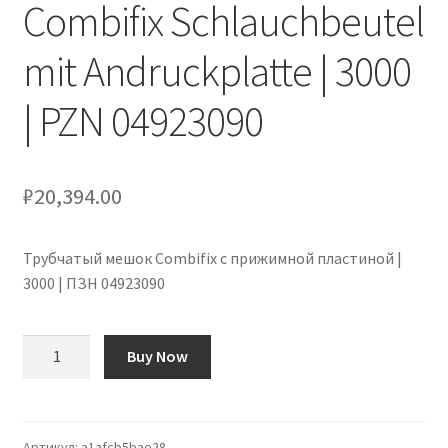
Combifix Schlauchbeutel
Оформление заказа
mit Andruckplatte | 3000
Подтверждение заказа
| PZN 04923090
Скидки
Сотрудничество
₽
20,394.00
Трубчатый мешок Combifix с прижимной пластиной |
3000 | ПЗН 04923090
Количество
Buy Now
товара
Combifix
Schlauchbeutel
mit
Артикул:
a1afcb5bae28