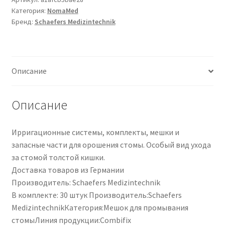
Категория:
NomaMed
Andruckplatte
Бренд:
Schaefers Medizintechnik
|
3000
|
PZN
Описание
04923090
Описание
Ирригационные системы, комплекты, мешки и
запасные части для орошения стомы. Особый вид ухода
за стомой толстой кишки.
Доставка товаров из Германии
Производитель: Schaefers Medizintechnik
В комплекте: 30 штук Производитель:Schaefers
MedizintechnikКатегория:Мешок для промывания
стомыЛиния продукции:Combifix