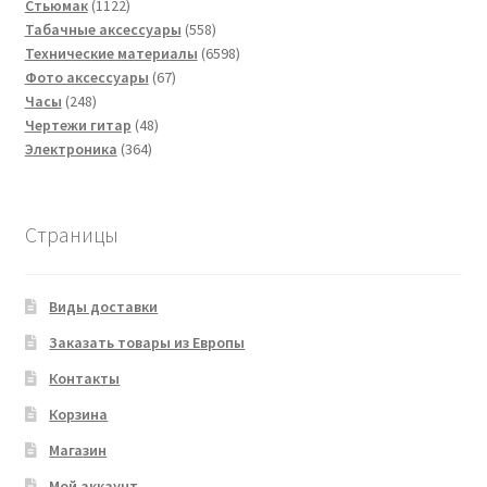
1122
товаров
Стьюмак
1122
товара
558
Табачные аксессуары
558
товаров
6598
Технические материалы
6598
67
товаров
Фото аксессуары
67
248
товаров
Часы
248
товаров
48
Чертежи гитар
48
364
товаров
Электроника
364
товара
Страницы
Виды доставки
Заказать товары из Европы
Контакты
Корзина
Магазин
Мой аккаунт