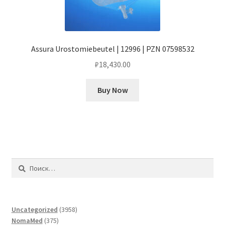
Assura Urostomiebeutel | 12996 | PZN 07598532
₽
18,430.00
Buy Now
Найти:
3958
Uncategorized
3958
375
товаров
NomaMed
375