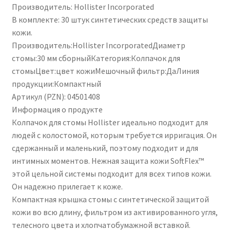
Производитель: Hollister Incorporated
В комплекте: 30 штук синтетических средств защиты
кожи.
Производитель:Hollister IncorporatedДиаметр
стомы:30 мм сборныйКатегория:Колпачок для
стомыЦвет:цвет кожиМешочный фильтр:ДаЛиния
продукции:Компактный
Артикул (PZN): 04501408
Информация о продукте
Колпачок для стомы Hollister идеально подходит для
людей с колостомой, которым требуется ирригация. Он
сдержанный и маленький, поэтому подходит и для
интимных моментов. Нежная защита кожи SoftFlex™
этой цельной системы подходит для всех типов кожи.
Он надежно прилегает к коже.
Компактная крышка стомы с синтетической защитой
кожи во всю длину, фильтром из активированного угля,
телесного цвета и хлопчатобумажной вставкой.