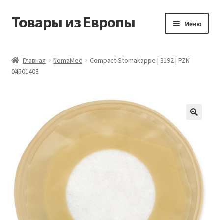
Товары из Европы
Перейти
Перейти
Меню
к
к
навигации
содержимому
Главная
Главная
NomaMed
Compact Stomakappe | 3192 | PZN
04501408
Виды доставки
Заказать товары из Европы
Контакты
Корзина
Мой аккаунт
Оставить отзыв