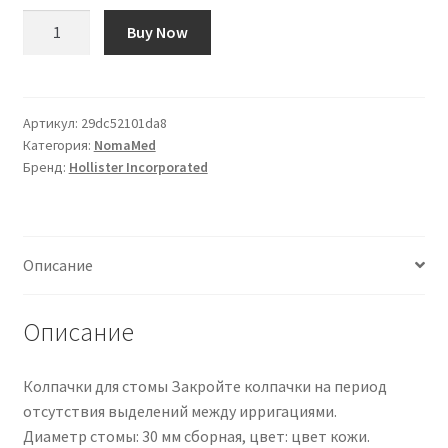
Количество
Buy Now
товара
Compact
Stomakappe
|
Артикул:
29dc52101da8
Категория:
NomaMed
3192
Бренд:
Hollister Incorporated
|
PZN
04501408
Описание
Описание
Колпачки для стомы Закройте колпачки на период
отсутствия выделений между ирригациями.
Диаметр стомы: 30 мм сборная, цвет: цвет кожи.