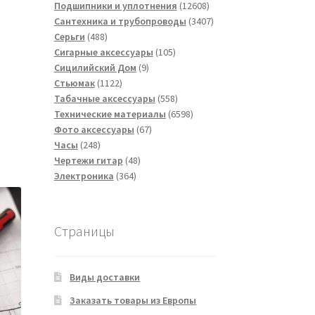
товаров
12608
Подшипники и уплотнения
12608
товаров
3407
Сантехника и трубопроводы
3407
488
товаров
Серьги
488
товаров
105
Сигарные аксессуары
105
9
товаров
Сицилийский Дом
9
1122
товаров
Стьюмак
1122
товара
558
Табачные аксессуары
558
товаров
6598
Технические материалы
6598
67
товаров
Фото аксессуары
67
248
товаров
Часы
248
товаров
48
Чертежи гитар
48
364
товаров
Электроника
364
товара
Страницы
Виды доставки
Заказать товары из Европы