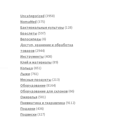
3958
Uncategorized
3958
375
товаров
NomaMed
375
товаров
128
Бактериальные культуры
128
597
товаров
Браслеты
597
товаров
6
Велосипеды
6
товаров
Доступ, хранение и обработка
2944
товаров
2944
товара
408
Инструменты
408
товаров
89
Клей и материалы
89
651
товаров
Кольца
651
761
товар
Лыжи
761
товар
213
Мясные продукты
213
8164
товаров
Оборудование
8164
товара
66
Оборудование для склонов
66
581
товаров
Ожерелья
581
товар
9112
Пневматика и гидравлика
9112
436
товаров
Подарки
436
товаров
327
Подвески
327