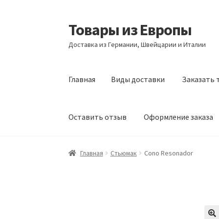
Товары из Европы
Перейти
Перейти
к
к
Доставка из Германии, Швейцарии и Италии
навигации
содержимому
Главная
Виды доставки
Заказать 
Оставить отзыв
Оформление заказа
Главная
Виды доставки
Заказать товары и
Главная
Стьюмак
Cono Resonador
Оформление заказа
Подтверждение заказ