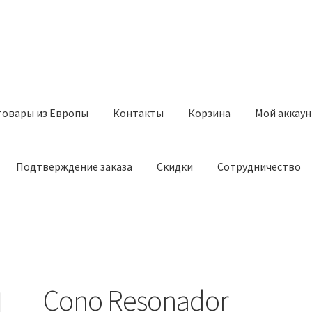
товары из Европы
Контакты
Корзина
Мой аккаун
Подтверждение заказа
Скидки
Сотрудничество
з Европы
Контакты
Корзина
Мой аккаунт
Оставить отзыв
а
Скидки
Сотрудничество
Cono Resonador