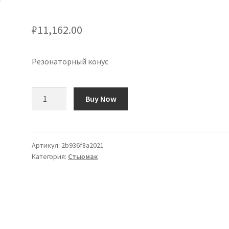
₽
11,162.00
Резонаторный конус
Количество
Buy Now
товара
Cono
Resonador
Артикул:
2b936f8a2021
Категория:
Стьюмак