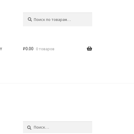
Искать:
Поиск
т
₽
0.00
0 товаров
Найти: