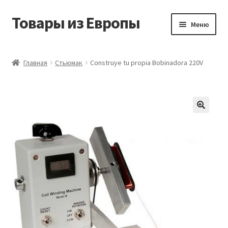
Товары из Европы
Перейти
Перейти
Меню
к
к
навигации
содержимому
Главная
Главная
Стьюмак
Construye tu propia Bobinadora 220V
Виды доставки
Заказать товары из Европы
Контакты
Корзина
Мой аккаунт
Оставить отзыв