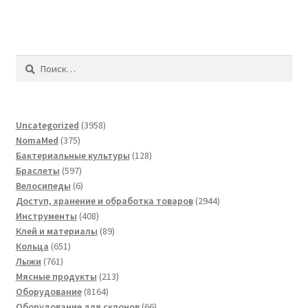
Найти:
3958
Uncategorized
3958
375
товаров
NomaMed
375
товаров
128
Бактериальные культуры
128
597
товаров
Браслеты
597
товаров
6
Велосипеды
6
товаров
2944
Доступ, хранение и обработка товаров
2944
408
товара
Инструменты
408
товаров
89
Клей и материалы
89
651
товаров
Кольца
651
761
товар
Лыжи
761
товар
213
Мясные продукты
213
8164
товаров
Оборудование
8164
товара
66
Оборудование для склонов
66