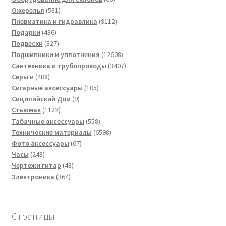
581
товаров
Ожерелья
581
товар
9112
Пневматика и гидравлика
9112
436
товаров
Подарки
436
товаров
327
Подвески
327
товаров
12608
Подшипники и уплотнения
12608
товаров
3407
Сантехника и трубопроводы
3407
488
товаров
Серьги
488
товаров
105
Сигарные аксессуары
105
9
товаров
Сицилийский Дом
9
1122
товаров
Стьюмак
1122
товара
558
Табачные аксессуары
558
товаров
6598
Технические материалы
6598
67
товаров
Фото аксессуары
67
248
товаров
Часы
248
товаров
48
Чертежи гитар
48
364
товаров
Электроника
364
товара
Страницы