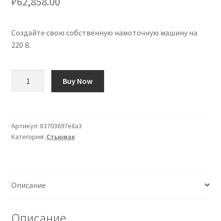
₽
62,858.00
Создайте свою собственную намоточную машину на
220 В.
Количество
Buy Now
товара
Construye
tu
propia
Артикул:
83703697e8a3
Категория:
Стьюмак
Bobinadora
220V
Описание
Описание