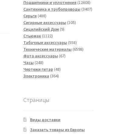
товаров
12608
Подшипники и уплотнения
12608
товаров
3407
Сантехника и трубопроводы
3407
488
товаров
Серьги
488
товаров
105
Сигарные аксессуары
105
9
товаров
Сицилийский Дом
9
1122
товаров
Стьюмак
1122
товара
558
Табачные аксессуары
558
товаров
6598
Технические материалы
6598
67
товаров
Фото аксессуары
67
248
товаров
Часы
248
товаров
48
Чертежи гитар
48
364
товаров
Электроника
364
товара
Страницы
Виды доставки
Заказать товары из Европы