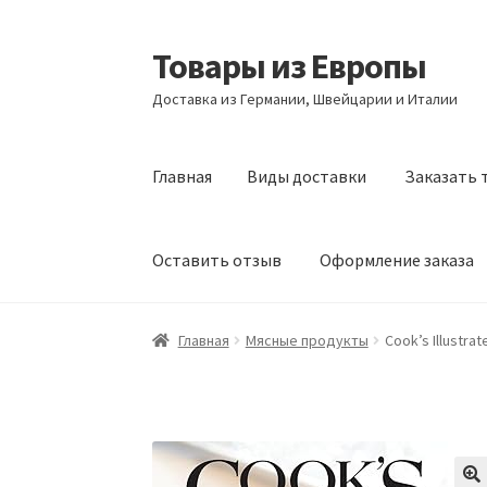
Товары из Европы
Перейти
Перейти
к
к
Доставка из Германии, Швейцарии и Италии
навигации
содержимому
Главная
Виды доставки
Заказать 
Оставить отзыв
Оформление заказа
Главная
Виды доставки
Заказать товары и
Главная
Мясные продукты
Cook’s Illustra
Оформление заказа
Подтверждение заказ