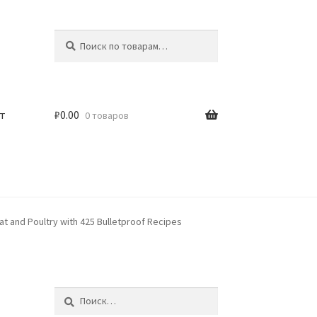
Искать:
Поиск
т
₽
0.00
0 товаров
t and Poultry with 425 Bulletproof Recipes
Найти: