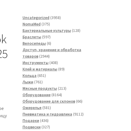
3958
Uncategorized
3958
375
товаров
NomaMed
375
товаров
128
Бактериальные культуры
128
ok
597
товаров
Браслеты
597
товаров
6
Велосипеды
6
25
товаров
Доступ, хранение и обработка
2944
товаров
2944
товара
408
Инструменты
408
товаров
89
Клей и материалы
89
651
товаров
Кольца
651
761
товар
Лыжи
761
товар
213
Мясные продукты
213
8164
товаров
Оборудование
8164
товара
66
Оборудование для склонов
66
581
товаров
Ожерелья
581
ое
товар
9112
Пневматика и гидравлика
9112
ицу
436
товаров
Подарки
436
товаров
327
Подвески
327