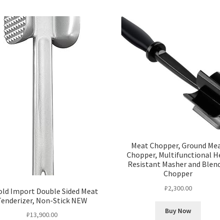
and
Poultry
with
425
Bulletproof
Recipes
Meat Chopper, Ground Me
Chopper, Multifunctional H
Resistant Masher and Blen
Chopper
₽
2,300.00
old Import Double Sided Meat
Tenderizer, Non-Stick NEW
Buy Now
₽
13,900.00