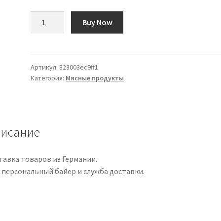
Количество
Buy Now
товара
Cook's
Illustrated
Meat
Артикул:
823003ec9ff1
Категория:
Мясные продукты
Book:
The
Game-
Changing
Guide
исание
That
Teaches
тавка товаров из Германии.
You
 персональный байер и служба доставки.
How
to
Cook
Meat