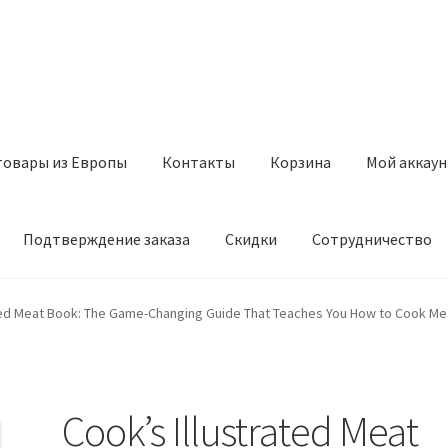
товары из Европы
Контакты
Корзина
Мой аккаун
Подтверждение заказа
Скидки
Сотрудничество
з Европы
Контакты
Корзина
Мой аккаунт
Оставить отзыв
ted Meat Book: The Game-Changing Guide That Teaches You How to Cook Mea
а
Скидки
Сотрудничество
Cook’s Illustrated Meat