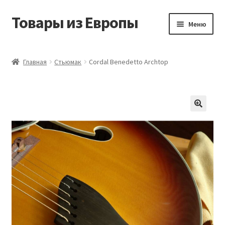
Товары из Европы
Перейти
Перейти
Меню
к
к
навигации
содержимому
Главная
Главная
Стьюмак
Cordal Benedetto Archtop
Виды доставки
Заказать товары из Европы
Контакты
Корзина
Мой аккаунт
Оставить отзыв