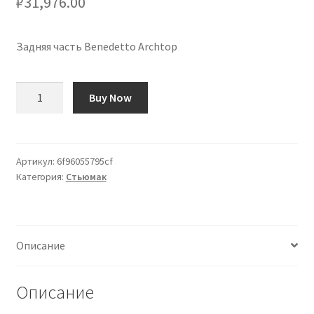
₽
31,976.00
Задняя часть Benedetto Archtop
Количество
Buy Now
товара
Cordal
Benedetto
Archtop
Артикул:
6f96055795cf
Категория:
Стьюмак
Описание
Описание