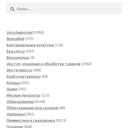
Найти:
3958
Uncategorized
3958
375
товаров
NomaMed
375
товаров
128
Бактериальные культуры
128
597
товаров
Браслеты
597
товаров
6
Велосипеды
6
товаров
2944
Доступ, хранение и обработка товаров
2944
408
товара
Инструменты
408
товаров
89
Клей и материалы
89
651
товаров
Кольца
651
761
товар
Лыжи
761
товар
213
Мясные продукты
213
8164
товаров
Оборудование
8164
товара
66
Оборудование для склонов
66
581
товаров
Ожерелья
581
товар
9112
Пневматика и гидравлика
9112
436
товаров
Подарки
436