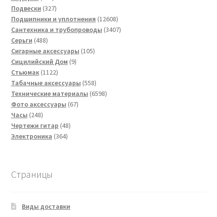
товаров
327
Подвески
327
товаров
12608
Подшипники и уплотнения
12608
товаров
3407
Сантехника и трубопроводы
3407
488
товаров
Серьги
488
товаров
105
Сигарные аксессуары
105
9
товаров
Сицилийский Дом
9
1122
товаров
Стьюмак
1122
товара
558
Табачные аксессуары
558
товаров
6598
Технические материалы
6598
67
товаров
Фото аксессуары
67
248
товаров
Часы
248
товаров
48
Чертежи гитар
48
364
товаров
Электроника
364
товара
Страницы
Виды доставки