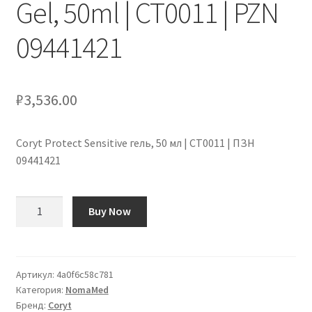
Gel, 50ml | CT0011 | PZN
09441421
₽
3,536.00
Coryt Protect Sensitive гель, 50 мл | CT0011 | ПЗН
09441421
Количество
Buy Now
товара
Coryt
Protect
Sensitive
Артикул:
4a0f6c58c781
Категория:
NomaMed
Gel,
Бренд:
Coryt
50ml