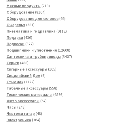
товар
213
Мясные продукты
213
8164
товаров
Оборудование
8164
товара
66
Оборудование для склонов
66
581
товаров
Ожерелья
581
товар
9112
Пневматика и гидравлика
9112
436
товаров
Подарки
436
товаров
327
Подвески
327
товаров
12608
Подшипники и уплотнения
12608
товаров
3407
Сантехника и трубопроводы
3407
488
товаров
Серьги
488
товаров
105
Сигарные аксессуары
105
9
товаров
Сицилийский Дом
9
1122
товаров
Стьюмак
1122
товара
558
Табачные аксессуары
558
товаров
6598
Технические материалы
6598
67
товаров
Фото аксессуары
67
248
товаров
Часы
248
товаров
48
Чертежи гитар
48
364
товаров
Электроника
364
товара