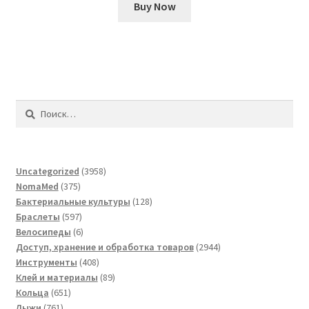
Buy Now
Найти:
3958
Uncategorized
3958
375
товаров
NomaMed
375
товаров
128
Бактериальные культуры
128
597
товаров
Браслеты
597
товаров
6
Велосипеды
6
товаров
2944
Доступ, хранение и обработка товаров
2944
408
товара
Инструменты
408
товаров
89
Клей и материалы
89
651
товаров
Кольца
651
761
товар
Лыжи
761