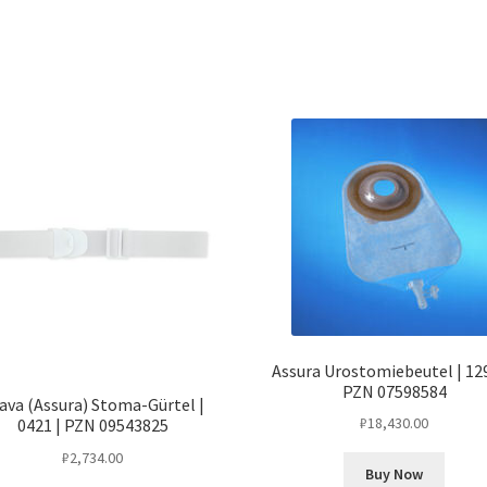
Assura Urostomiebeutel | 129
PZN 07598584
ava (Assura) Stoma-Gürtel |
₽
18,430.00
0421 | PZN 09543825
₽
2,734.00
Buy Now