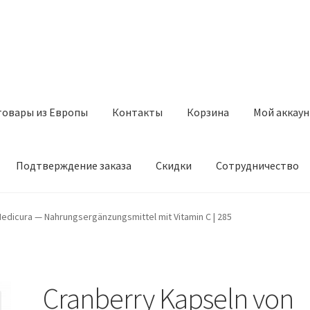
товары из Европы
Контакты
Корзина
Мой аккаун
Подтверждение заказа
Скидки
Сотрудничество
з Европы
Контакты
Корзина
Мой аккаунт
Оставить отзыв
edicura — Nahrungsergänzungsmittel mit Vitamin C | 285
а
Скидки
Сотрудничество
Cranberry Kapseln von