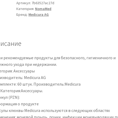
von
Артикул:
7b63527ac27d
Категория:
NomaMed
Medicura
Бренд:
Medicura AG
-
Nahrungsergänzungsmittel
mit
Vitamin
исание
C
|
285
и рекомендуемые продукты для безопасного, гигиеничного и
ежного ухода при недержании.
егория: Аксессуары
изводитель: Medicura AG
омплекте: 60 штук. Производитель:Medicura
.Категория:Аксессуары.
кул (PZN):
ормация о продукте
сулы клюквы Medicura используются в следующих областях
менения: мочевой пузырь, почки, инфекции мочевыводящих п