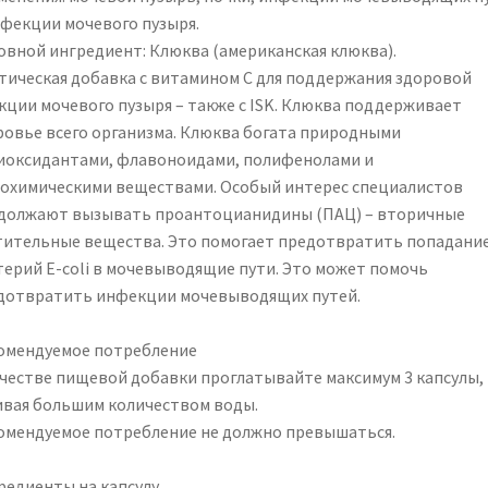
нфекции мочевого пузыря.
овной ингредиент: Клюква (американская клюква).
тическая добавка с витамином С для поддержания здоровой
кции мочевого пузыря – также с ISK. Клюква поддерживает
ровье всего организма. Клюква богата природными
иоксидантами, флавоноидами, полифенолами и
охимическими веществами. Особый интерес специалистов
должают вызывать проантоцианидины (ПАЦ) – вторичные
тительные вещества. Это помогает предотвратить попадани
терий E-coli в мочевыводящие пути. Это может помочь
дотвратить инфекции мочевыводящих путей.
омендуемое потребление
ачестве пищевой добавки проглатывайте максимум 3 капсулы,
ивая большим количеством воды.
омендуемое потребление не должно превышаться.
редиенты на капсулу