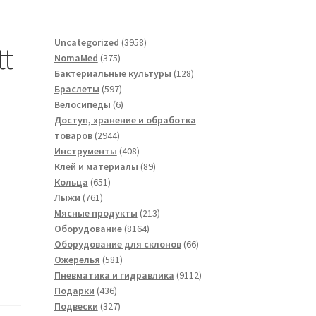
3958
Uncategorized
3958
t
375
товаров
NomaMed
375
товаров
128
Бактериальные культуры
128
597
товаров
Браслеты
597
товаров
6
Велосипеды
6
товаров
Доступ, хранение и обработка
2944
товаров
2944
товара
408
Инструменты
408
товаров
89
Клей и материалы
89
651
товаров
Кольца
651
761
товар
Лыжи
761
товар
213
Мясные продукты
213
8164
товаров
Оборудование
8164
товара
66
Оборудование для склонов
66
581
товаров
Ожерелья
581
товар
9112
Пневматика и гидравлика
9112
436
товаров
Подарки
436
товаров
327
Подвески
327