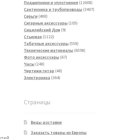
товаров
12608
Подшипники и уплотнения
12608
товаров
3407
Сантехника и трубопроводы
3407
488
товаров
Серьги
488
товаров
105
Сигарные аксессуары
105
9
товаров
Сицилийский Дом
9
1122
товаров
Стьюмак
1122
товара
558
Табачные аксессуары
558
товаров
6598
Технические материалы
6598
67
товаров
Фото аксессуары
67
248
товаров
Часы
248
товаров
48
Чертежи гитар
48
364
товаров
Электроника
364
товара
Страницы
Виды доставки
Заказать товары из Европы
утей