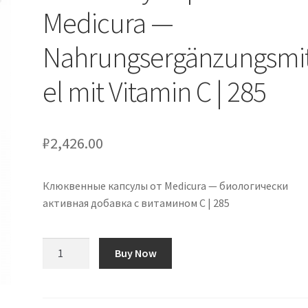
Medicura —
Nahrungsergänzungsmit
el mit Vitamin C | 285
₽
2,426.00
Клюквенные капсулы от Medicura — биологически
активная добавка с витамином С | 285
Количество
Buy Now
товара
Cranberry
Kapseln