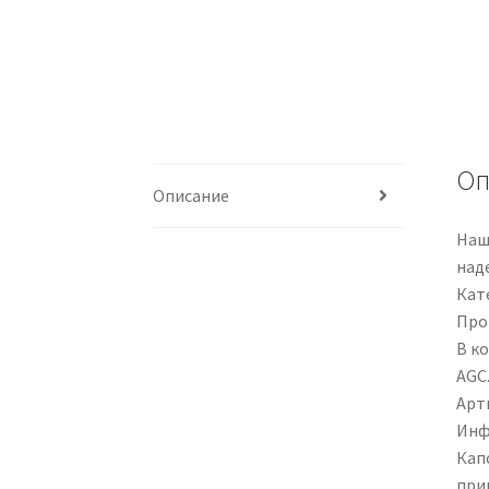
Оп
Описание
Наш
над
Кат
Про
В к
AGC
Арти
Инф
Кап
при