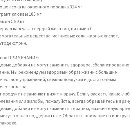
ошок сока клюквенного порошка 314 мг
тракт клюквы 185 мг
амин С 80 мг
ериал капсулы: твердый желатин, витамин С.
омогательные вещества: магниевые соли жирных кислот,
ьтодекстрин.
ное ПРИМЕЧАНИЕ:
евые добавки не могут заменить здоровое, сбалансированно
ание. Мы рекомендуем здоровый образ жизни с большим
ичеством упражнений, свежим воздухом и достаточным
ичеством сна.
 продукт не заменяет визит к врачу. Если у вас есть какие-ли
олевания или жалобы, пожалуйста, всегда обращайтесь к врачу
евые добавки не могут заменить терапию, назначенную врач
 могут только поддержать ее. Обратите внимание на инструк
паковке.