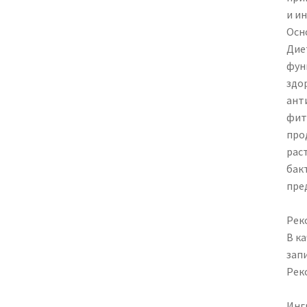
и и
Осн
Дие
фун
здо
ант
фит
про
рас
бак
пре
Рек
В к
зап
Рек
Инг