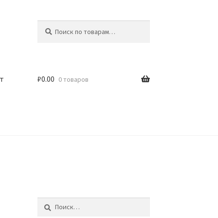
Искать:
Поиск
т
₽
0.00
0 товаров
Найти: