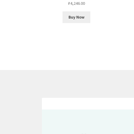
₽
4,246.00
Buy Now