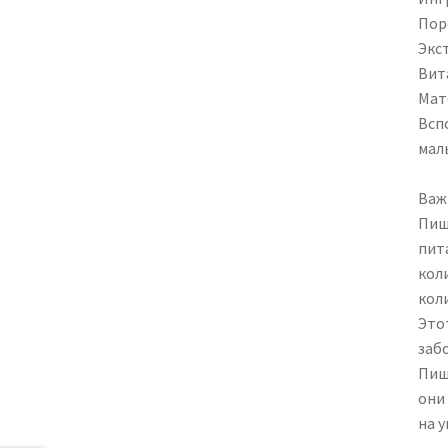
Пор
Экс
Вит
Мат
Всп
мал
Важ
Пищ
пит
кол
кол
Этот
заб
Пищ
они
на у