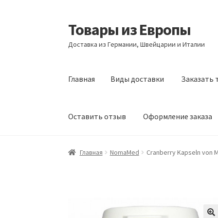
Товары из Европы
Перейти
Перейти
к
к
Доставка из Германии, Швейцарии и Италии
навигации
содержимому
Главная
Виды доставки
Заказать 
Оставить отзыв
Оформление заказа
Главная
Виды доставки
Заказать товары и
Главная
NomaMed
Cranberry Kapseln von M
Оформление заказа
Подтверждение заказ