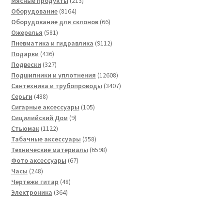
товар
213
Мясные продукты
213
8164
товаров
Оборудование
8164
товара
66
Оборудование для склонов
66
581
товаров
Ожерелья
581
товар
9112
Пневматика и гидравлика
9112
436
товаров
Подарки
436
товаров
327
Подвески
327
товаров
12608
Подшипники и уплотнения
12608
товаров
3407
Сантехника и трубопроводы
3407
488
товаров
Серьги
488
товаров
105
Сигарные аксессуары
105
9
товаров
Сицилийский Дом
9
1122
товаров
Стьюмак
1122
товара
558
Табачные аксессуары
558
товаров
6598
Технические материалы
6598
67
товаров
Фото аксессуары
67
248
товаров
Часы
248
товаров
48
Чертежи гитар
48
364
товаров
Электроника
364
товара