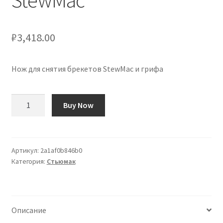
StewMac
₽
3,418.00
Нож для снятия брекетов StewMac и грифа
Количество
Buy Now
товара
Cuchillo
Desencolado
de
Артикул:
2a1af0b846b0
Категория:
Стьюмак
Puente
y
Diapasón
StewMac
Описание