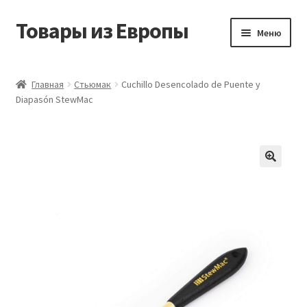
Товары из Европы
Перейти
Перейти
Меню
к
к
навигации
содержимому
Главная
Главная
Стьюмак
Cuchillo Desencolado de Puente y
Diapasón StewMac
Виды доставки
Заказать товары из Европы
Контакты
Корзина
Мой аккаунт
Оставить отзыв