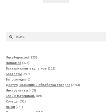
Найти:
3958
Uncategorized
3958
375
товаров
NomaMed
375
товаров
128
Бактериальные культуры
128
597
товаров
Браслеты
597
товаров
6
Велосипеды
6
товаров
2944
Доступ, хранение и обработка товаров
2944
408
товара
Инструменты
408
товаров
89
Клей и материалы
89
651
товаров
Кольца
651
761
товар
Лыжи
761