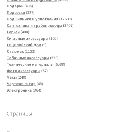
436
товаров
Подарки
436
товаров
327
Подвески
327
товаров
12608
Подшипники и уплотнения
12608
товаров
3407
Сантехника и трубопроводы
3407
488
товаров
Серьги
488
товаров
105
Сигарные аксессуары
105
9
товаров
Сицилийский Дом
9
1122
товаров
Стьюмак
1122
товара
558
Табачные аксессуары
558
товаров
6598
Технические материалы
6598
67
товаров
Фото аксессуары
67
248
товаров
Часы
248
товаров
48
Чертежи гитар
48
364
товаров
Электроника
364
товара
Страницы