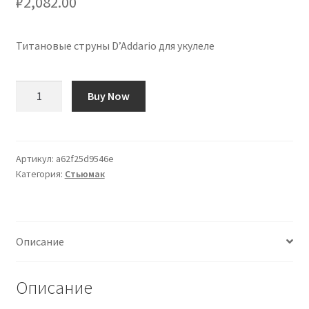
₽
2,082.00
Титановые струны D’Addario для укулеле
Количество
Buy Now
товара
Cuerdas
D'Addario
Titanium
Артикул:
a62f25d9546e
Категория:
Стьюмак
Ukelele
Описание
Описание