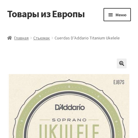
Товары из Европы
Перейти
Перейти
Меню
к
к
навигации
содержимому
Главная
Главная
Стьюмак
Cuerdas D’Addario Titanium Ukelele
Виды доставки
Заказать товары из Европы
Контакты
Корзина
Мой аккаунт
Оставить отзыв