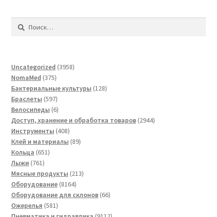
Найти:
3958
Uncategorized
3958
375
товаров
NomaMed
375
товаров
128
Бактериальные культуры
128
597
товаров
Браслеты
597
товаров
6
Велосипеды
6
товаров
2944
Доступ, хранение и обработка товаров
2944
408
товара
Инструменты
408
товаров
89
Клей и материалы
89
651
товаров
Кольца
651
761
товар
Лыжи
761
товар
213
Мясные продукты
213
8164
товаров
Оборудование
8164
товара
66
Оборудование для склонов
66
581
товаров
Ожерелья
581
товар
9112
Пневматика и гидравлика
9112