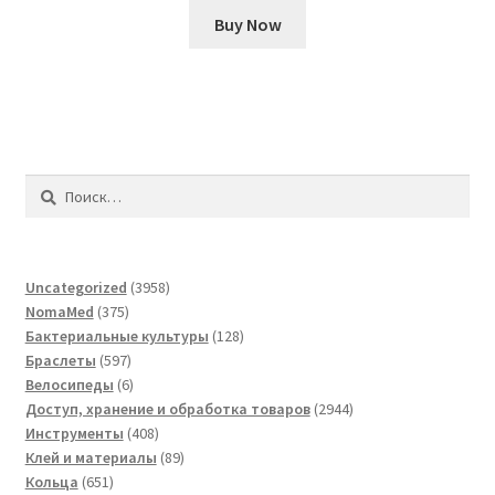
Buy Now
Найти:
3958
Uncategorized
3958
375
товаров
NomaMed
375
товаров
128
Бактериальные культуры
128
597
товаров
Браслеты
597
товаров
6
Велосипеды
6
товаров
2944
Доступ, хранение и обработка товаров
2944
408
товара
Инструменты
408
товаров
89
Клей и материалы
89
651
товаров
Кольца
651