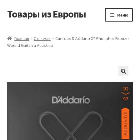
Товары из Европы
Перейти
Перейти
Меню
к
к
навигации
содержимому
Главная
Главная
Стьюмак
Cuerdas D’Addario XT Phosphor Bronze
Wound Guitarra Acústica
Виды доставки
Заказать товары из Европы
Контакты
Корзина
Мой аккаунт
Оставить отзыв