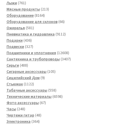
761
товар
Лыжи
761
товар
213
Мясные продукты
213
8164
товаров
Оборудование
8164
товара
66
Оборудование для склонов
66
581
товаров
Ожерелья
581
товар
9112
Пневматика и гидравлика
9112
436
товаров
Подарки
436
товаров
327
Подвески
327
товаров
12608
Подшипники и уплотнения
12608
товаров
3407
Сантехника и трубопроводы
3407
488
товаров
Серьги
488
товаров
105
Сигарные аксессуары
105
9
товаров
Сицилийский Дом
9
1122
товаров
Стьюмак
1122
товара
558
Табачные аксессуары
558
товаров
6598
Технические материалы
6598
67
товаров
Фото аксессуары
67
248
товаров
Часы
248
товаров
48
Чертежи гитар
48
364
товаров
Электроника
364