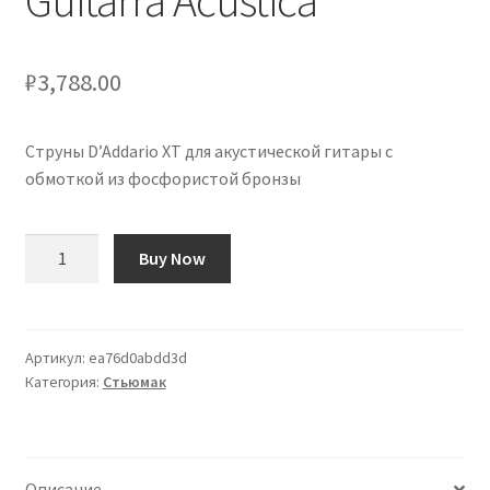
Guitarra Acústica
₽
3,788.00
Струны D’Addario XT для акустической гитары с
обмоткой из фосфористой бронзы
Количество
Buy Now
товара
Cuerdas
D'Addario
XT
Артикул:
ea76d0abdd3d
Категория:
Стьюмак
Phosphor
Bronze
Wound
Guitarra
Описание