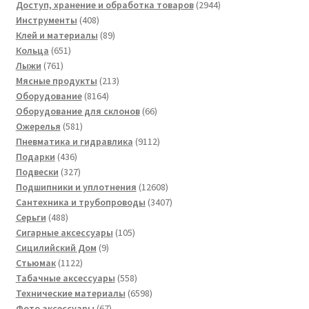
товаров
2944
Доступ, хранение и обработка товаров
2944
408
товара
Инструменты
408
товаров
89
Клей и материалы
89
651
товаров
Кольца
651
761
товар
Лыжи
761
товар
213
Мясные продукты
213
8164
товаров
Оборудование
8164
товара
66
Оборудование для склонов
66
581
товаров
Ожерелья
581
товар
9112
Пневматика и гидравлика
9112
436
товаров
Подарки
436
товаров
327
Подвески
327
товаров
12608
Подшипники и уплотнения
12608
товаров
3407
Сантехника и трубопроводы
3407
488
товаров
Серьги
488
товаров
105
Сигарные аксессуары
105
9
товаров
Сицилийский Дом
9
1122
товаров
Стьюмак
1122
товара
558
Табачные аксессуары
558
товаров
6598
Технические материалы
6598
67
товаров
Фото аксессуары
67