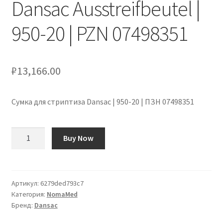
Dansac Ausstreifbeutel |
Оформление заказа
950-20 | PZN 07498351
Подтверждение заказа
Скидки
₽
13,166.00
Сотрудничество
Сумка для стриптиза Dansac | 950-20 | ПЗН 07498351
Количество
Buy Now
товара
Dansac
Ausstreifbeutel
|
Артикул:
6279ded793c7
Категория:
NomaMed
950-
Бренд:
Dansac
20
|