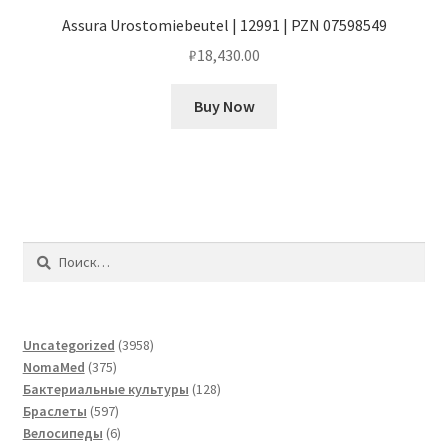
Assura Urostomiebeutel | 12991 | PZN 07598549
₽
18,430.00
Buy Now
Найти:
3958
Uncategorized
3958
375
товаров
NomaMed
375
товаров
128
Бактериальные культуры
128
597
товаров
Браслеты
597
товаров
6
Велосипеды
6