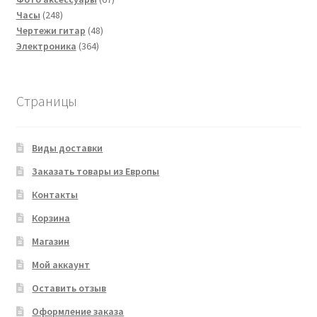
248
товаров
Часы
248
товаров
48
Чертежи гитар
48
364
товаров
Электроника
364
товара
Страницы
Виды доставки
Заказать товары из Европы
Контакты
Корзина
Магазин
Мой аккаунт
Оставить отзыв
Оформление заказа