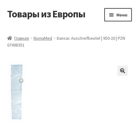
Товары из Европы
Перейти
Перейти
Меню
к
к
навигации
содержимому
Главная
Главная
NomaMed
Dansac Ausstreifbeutel | 950-20 | PZN
07498351
Виды доставки
Заказать товары из Европы
Контакты
Корзина
Мой аккаунт
Оставить отзыв