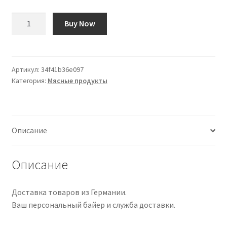
Количество
Buy Now
товара
Eat
Meat
Less:
Артикул:
34f41b36e097
Категория:
Мясные продукты
Gut
für
die
Tiere,
Описание
den
Planeten
und
Описание
uns
alle
Доставка товаров из Германии.
Ваш персональный байер и служба доставки.