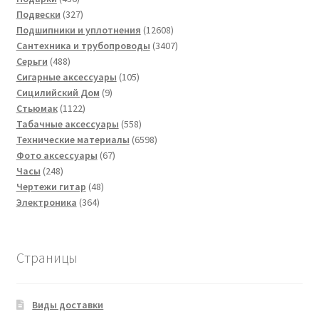
товаров
327
Подвески
327
товаров
12608
Подшипники и уплотнения
12608
товаров
3407
Сантехника и трубопроводы
3407
488
товаров
Серьги
488
товаров
105
Сигарные аксессуары
105
9
товаров
Сицилийский Дом
9
1122
товаров
Стьюмак
1122
товара
558
Табачные аксессуары
558
товаров
6598
Технические материалы
6598
67
товаров
Фото аксессуары
67
248
товаров
Часы
248
товаров
48
Чертежи гитар
48
364
товаров
Электроника
364
товара
Страницы
Виды доставки