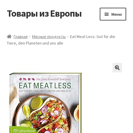
Товары из Европы
Перейти
Перейти
Меню
к
к
навигации
содержимому
Главная
Главная
Мясные продукты
Eat Meat Less: Gut für die
Tiere, den Planeten und uns alle
Виды доставки
Заказать товары из Европы
Контакты
Корзина
Мой аккаунт
Оставить отзыв