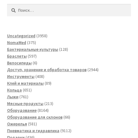
Найти:
3958
Uncategorized
3958
375
товаров
NomaMed
375
товаров
128
Бактериальные культуры
128
597
товаров
Браслеты
597
товаров
6
Велосипеды
6
товаров
2944
Доступ, хранение и обработка товаров
2944
408
товара
Инструменты
408
товаров
89
Клей и материалы
89
651
товаров
Кольца
651
761
товар
Лыжи
761
товар
213
Мясные продукты
213
8164
товаров
Оборудование
8164
товара
66
Оборудование для склонов
66
581
товаров
Ожерелья
581
товар
9112
Пневматика и гидравлика
9112
436
товаров
Подарки
436