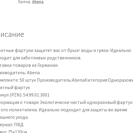
Бренд:
Abena
aus
Polyethylen
|
108111
исание
итные фартуки защитят вас от брызг воды и грязи. Идеально
ходит для заботливых родственников.
тавка товаров из Германии
изводитель: Abena
омплекте: 50 штук Производитель:AbenaКатегория:Одноразов
итный фартук
кул (PZN): 54.99.01.3001
ормация о товаре Экологически чистый одноразовый фартук
того полиэтилена. Идеально подходит для защиты во время
ашнего ухода.
ериал: ПВД
ер: 75х120см.