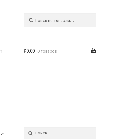
Искать:
Поиск
т
₽
0.00
0 товаров
r
Найти: