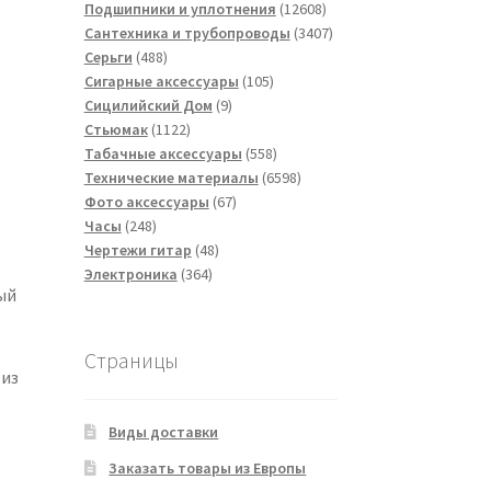
товаров
12608
Подшипники и уплотнения
12608
товаров
3407
Сантехника и трубопроводы
3407
488
товаров
Серьги
488
товаров
105
Сигарные аксессуары
105
9
товаров
Сицилийский Дом
9
1122
товаров
Стьюмак
1122
товара
558
Табачные аксессуары
558
товаров
6598
Технические материалы
6598
67
товаров
Фото аксессуары
67
248
товаров
Часы
248
товаров
48
Чертежи гитар
48
364
товаров
Электроника
364
ый
товара
Страницы
 из
Виды доставки
Заказать товары из Европы