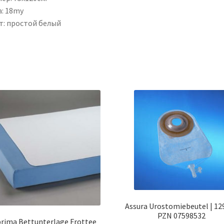
а: 18my
т: простой белый
Assura Urostomiebeutel | 129
PZN 07598532
rima Bettunterlage Frottee