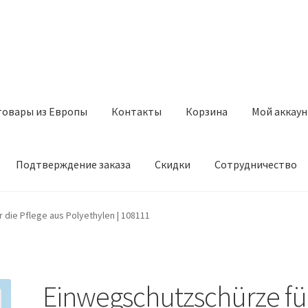
товары из Европы
Контакты
Корзина
Мой аккаун
Подтверждение заказа
Скидки
Сотрудничество
з Европы
Контакты
Корзина
Мой аккаунт
Оставить отзыв
 die Pflege aus Polyethylen | 108111
а
Скидки
Сотрудничество
Einwegschutzschürze fü