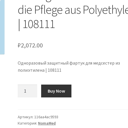
die Pflege aus Polyethyl
| 108111
₽
2,072.00
Одноразовый защитный фартук для медсестер из
полиэтилена | 108111
Количество
Buy Now
товара
Einwegschutzschürze
für
die
Артикул:
116aa4ac9593
Категория:
NomaMed
Pflege