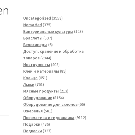
en
3958
Uncategorized
3958
375
товаров
NomaMed
375
товаров
128
Бактериальные культуры
128
597
товаров
Браслеты
597
товаров
6
Велосипеды
6
товаров
Доступ, хранение и обработка
2944
товаров
2944
товара
408
Инструменты
408
товаров
89
Клей и материалы
89
651
товаров
Кольца
651
761
товар
Лыжи
761
товар
213
Мясные продукты
213
8164
товаров
Оборудование
8164
товара
66
Оборудование для склонов
66
581
товаров
Ожерелья
581
товар
9112
Пневматика и гидравлика
9112
436
товаров
Подарки
436
товаров
327
Подвески
327