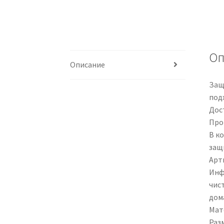
Оп
Описание
Защ
под
Дос
Про
В к
защ
Арти
Инф
чис
дом
Мат
Разм