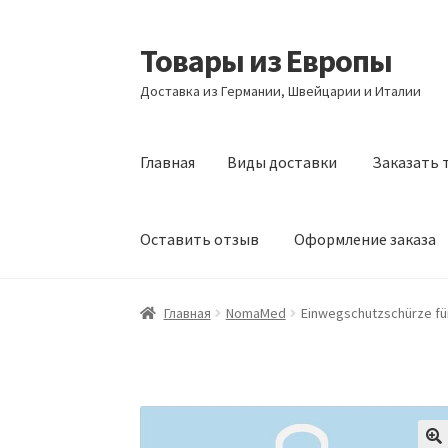
Товары из Европы
Перейти
Перейти
к
к
Доставка из Германии, Швейцарии и Италии
навигации
содержимому
Главная
Виды доставки
Заказать 
Оставить отзыв
Оформление заказа
Главная
Виды доставки
Заказать товары и
Главная
NomaMed
Einwegschutzschürze für
Оформление заказа
Подтверждение заказ