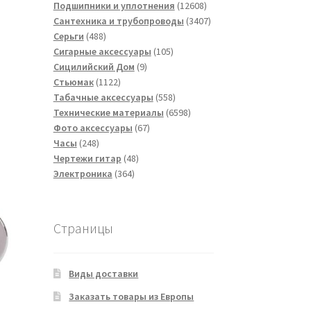
товаров
12608
Подшипники и уплотнения
12608
товаров
3407
Сантехника и трубопроводы
3407
488
товаров
Серьги
488
товаров
105
Сигарные аксессуары
105
9
товаров
Сицилийский Дом
9
1122
товаров
Стьюмак
1122
товара
558
Табачные аксессуары
558
товаров
6598
Технические материалы
6598
67
товаров
Фото аксессуары
67
248
товаров
Часы
248
товаров
48
Чертежи гитар
48
364
товаров
Электроника
364
товара
Страницы
Виды доставки
Заказать товары из Европы