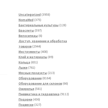
3958
Uncategorized
3958
375
товаров
NomaMed
375
товаров
128
Бактериальные культуры
128
597
товаров
Браслеты
597
товаров
6
Велосипеды
6
товаров
Доступ, хранение и обработка
2944
товаров
2944
товара
408
Инструменты
408
товаров
89
Клей и материалы
89
651
товаров
Кольца
651
761
товар
Лыжи
761
товар
213
Мясные продукты
213
8164
товаров
Оборудование
8164
товара
66
Оборудование для склонов
66
581
товаров
Ожерелья
581
товар
9112
Пневматика и гидравлика
9112
436
товаров
Подарки
436
товаров
327
Подвески
327