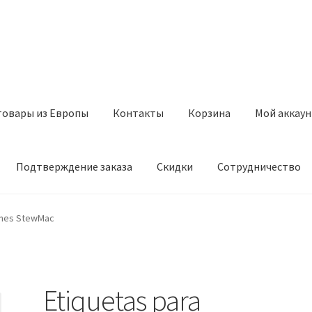
товары из Европы
Контакты
Корзина
Мой аккаун
Подтверждение заказа
Скидки
Сотрудничество
з Европы
Контакты
Корзина
Мой аккаунт
Оставить отзыв
ones StewMac
а
Скидки
Сотрудничество
Etiquetas para