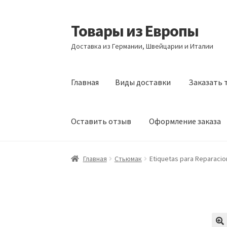
Товары из Европы
Перейти
Перейти
к
к
Доставка из Германии, Швейцарии и Италии
навигации
содержимому
Главная
Виды доставки
Заказать 
Оставить отзыв
Оформление заказа
Главная
Виды доставки
Заказать товары и
Главная
Стьюмак
Etiquetas para Reparaci
Оформление заказа
Подтверждение заказ