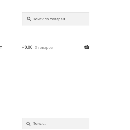
Искать:
Поиск
т
₽
0.00
0 товаров
Найти: