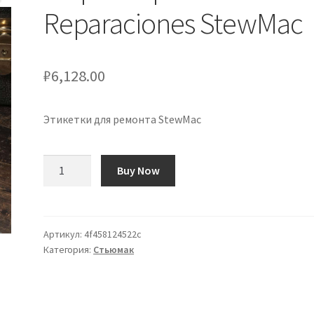
Reparaciones StewMac
₽
6,128.00
Этикетки для ремонта StewMac
Количество
Buy Now
товара
Etiquetas
para
Reparaciones
Артикул:
4f458124522c
Категория:
Стьюмак
StewMac