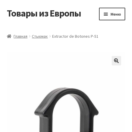
Товары из Европы
Перейти
Перейти
Меню
к
к
навигации
содержимому
Главная
Главная
Стьюмак
Extractor de Botones P-51
Виды доставки
Заказать товары из Европы
Контакты
Корзина
Мой аккаунт
Оставить отзыв