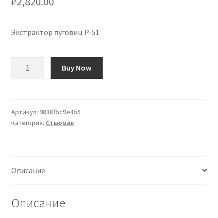
₽
2,820.00
Экстрактор пуговиц P-51
Количество
Buy Now
товара
Extractor
de
Botones
Артикул:
9838fbc9e4b5
Категория:
Стьюмак
P-
51
Описание
Описание