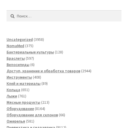
Найти:
3958
Uncategorized
3958
375
товаров
NomaMed
375
товаров
128
Бактериальные культуры
128
597
товаров
Браслеты
597
товаров
6
Велосипеды
6
товаров
2944
Доступ, хранение и обработка товаров
2944
408
товара
Инструменты
408
товаров
89
Клей и материалы
89
651
товаров
Кольца
651
761
товар
Лыжи
761
товар
213
Мясные продукты
213
8164
товаров
Оборудование
8164
товара
66
Оборудование для склонов
66
581
товаров
Ожерелья
581
товар
9112
Пневматика и гидравлика
9112