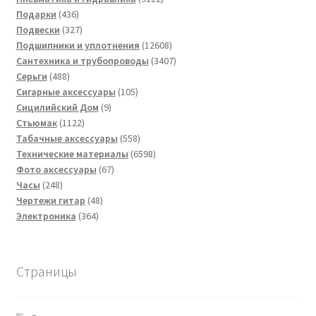
436
товаров
Подарки
436
товаров
327
Подвески
327
товаров
12608
Подшипники и уплотнения
12608
товаров
3407
Сантехника и трубопроводы
3407
488
товаров
Серьги
488
товаров
105
Сигарные аксессуары
105
9
товаров
Сицилийский Дом
9
1122
товаров
Стьюмак
1122
товара
558
Табачные аксессуары
558
товаров
6598
Технические материалы
6598
67
товаров
Фото аксессуары
67
248
товаров
Часы
248
товаров
48
Чертежи гитар
48
364
товаров
Электроника
364
товара
Страницы