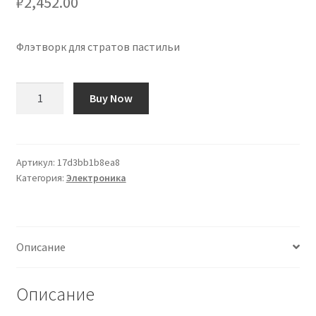
₽
2,452.00
Флэтворк для стратов пастильи
Количество
Buy Now
товара
Flatwork
para
Pastilla
Артикул:
17d3bb1b8ea8
Категория:
Электроника
Strat
Описание
Описание