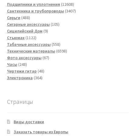
товаров
12608
Подшипники и уплотнения
12608
товаров
3407
Сантехника и трубопроводы
3407
488
товаров
Серьги
488
товаров
105
Сигарные аксессуары
105
9
товаров
Сицилийский Дом
9
1122
товаров
Стьюмак
1122
товара
558
Табачные аксессуары
558
товаров
6598
Технические материалы
6598
67
товаров
Фото аксессуары
67
248
товаров
Часы
248
товаров
48
Чертежи гитар
48
364
товаров
Электроника
364
товара
Страницы
Виды доставки
Заказать товары из Европы