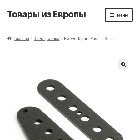
Товары из Европы
Перейти
Перейти
Меню
к
к
навигации
содержимому
Главная
Главная
Электроника
Flatwork para Pastilla Strat
Виды доставки
Заказать товары из Европы
Контакты
Корзина
Мой аккаунт
Оставить отзыв