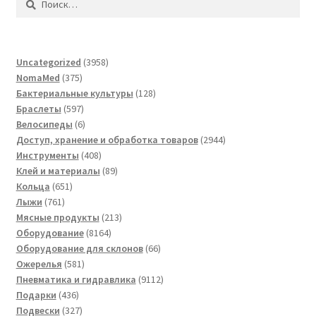
3958
Uncategorized
3958
375
товаров
NomaMed
375
товаров
128
Бактериальные культуры
128
597
товаров
Браслеты
597
товаров
6
Велосипеды
6
товаров
2944
Доступ, хранение и обработка товаров
2944
408
товара
Инструменты
408
товаров
89
Клей и материалы
89
651
товаров
Кольца
651
761
товар
Лыжи
761
товар
213
Мясные продукты
213
8164
товаров
Оборудование
8164
товара
66
Оборудование для склонов
66
581
товаров
Ожерелья
581
товар
9112
Пневматика и гидравлика
9112
436
товаров
Подарки
436
товаров
327
Подвески
327