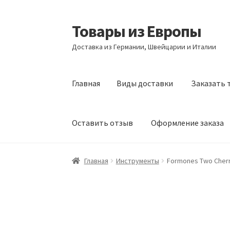
Товары из Европы
Перейти
Перейти
к
к
Доставка из Германии, Швейцарии и Италии
навигации
содержимому
Главная
Виды доставки
Заказать 
Оставить отзыв
Оформление заказа
Главная
Виды доставки
Заказать товары и
Главная
Инструменты
Formones Two Cherr
Оформление заказа
Подтверждение заказ