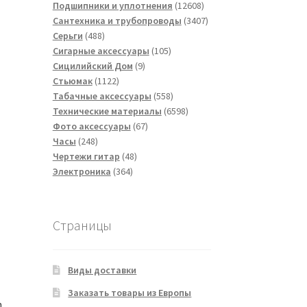
товаров
12608
Подшипники и уплотнения
12608
товаров
3407
Сантехника и трубопроводы
3407
488
товаров
Серьги
488
товаров
105
Сигарные аксессуары
105
9
товаров
Сицилийский Дом
9
1122
товаров
Стьюмак
1122
товара
558
Табачные аксессуары
558
товаров
6598
Технические материалы
6598
67
товаров
Фото аксессуары
67
248
товаров
Часы
248
товаров
48
Чертежи гитар
48
364
товаров
Электроника
364
товара
Страницы
Виды доставки
Заказать товары из Европы
m