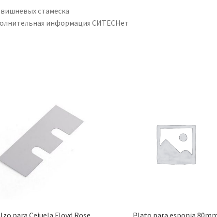
 вишневых стамеска
олнительная информация СИТЕСНет
lzo para Cejuela Floyd Rose
Plato para esponja 80m