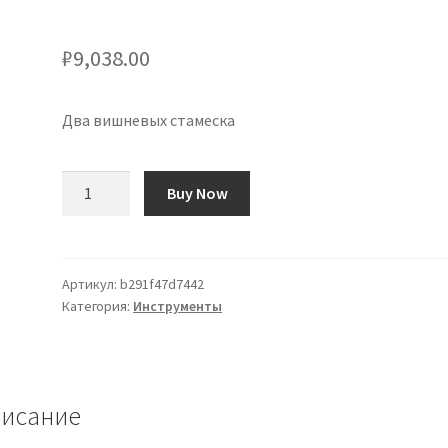
₽
9,038.00
Два вишневых стамеска
Количество
Buy Now
товара
Formones
Two
Cherries
Артикул:
b291f47d7442
Категория:
Инструменты
исание