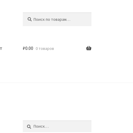
Искать:
Поиск
т
₽
0.00
0 товаров
Найти: