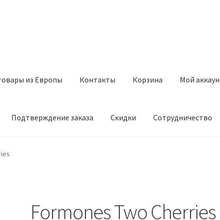
товары из Европы
Контакты
Корзина
Мой аккаун
Подтверждение заказа
Скидки
Сотрудничество
з Европы
Контакты
Корзина
Мой аккаунт
Оставить отзыв
ies
а
Скидки
Сотрудничество
Formones Two Cherries