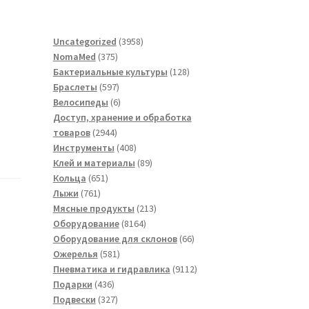
3958
Uncategorized
3958
375
товаров
NomaMed
375
товаров
128
Бактериальные культуры
128
597
товаров
Браслеты
597
товаров
6
Велосипеды
6
товаров
Доступ, хранение и обработка
2944
товаров
2944
товара
408
Инструменты
408
товаров
89
Клей и материалы
89
651
товаров
Кольца
651
761
товар
Лыжи
761
товар
213
Мясные продукты
213
8164
товаров
Оборудование
8164
товара
66
Оборудование для склонов
66
581
товаров
Ожерелья
581
товар
9112
Пневматика и гидравлика
9112
436
товаров
Подарки
436
товаров
327
Подвески
327