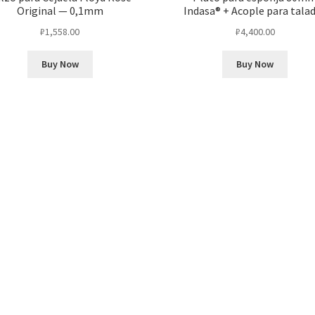
Original — 0,1mm
Indasa® + Acople para tala
₽
1,558.00
₽
4,400.00
Buy Now
Buy Now