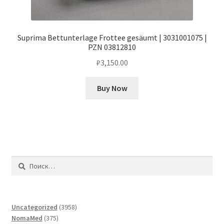
Suprima Bettunterlage Frottee gesäumt | 3031001075 |
PZN 03812810
₽
3,150.00
Buy Now
Найти:
3958
Uncategorized
3958
375
товаров
NomaMed
375