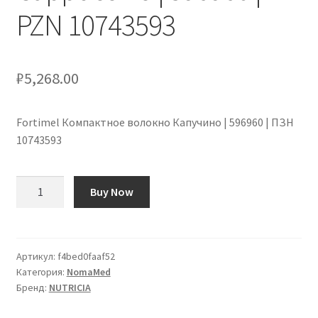
PZN 10743593
₽
5,268.00
Fortimel Компактное волокно Капучино | 596960 | ПЗН
10743593
Количество
Buy Now
товара
Fortimel
Compact
fibre
Артикул:
f4bed0faaf52
Категория:
NomaMed
Cappuccino
Бренд:
NUTRICIA
|
596960