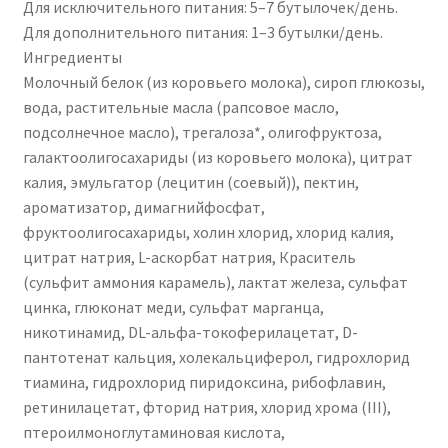
Для исключительного питания: 5–7 бутылочек/день.
Для дополнительного питания: 1–3 бутылки/день.
Ингредиенты
Молочный белок (из коровьего молока), сироп глюкозы,
вода, растительные масла (рапсовое масло,
подсолнечное масло), трегалоза*, олигофруктоза,
галактоолигосахариды (из коровьего молока), цитрат
калия, эмульгатор (лецитин (соевый)), пектин,
ароматизатор, димагнийфосфат,
фруктоолигосахариды, холин хлорид, хлорид калия,
цитрат натрия, L-аскорбат натрия, Краситель
(сульфит аммония карамель), лактат железа, сульфат
цинка, глюконат меди, сульфат марганца,
никотинамид, DL-альфа-токоферилацетат, D-
пантотенат кальция, холекальциферол, гидрохлорид
тиамина, гидрохлорид пиридоксина, рибофлавин,
ретинилацетат, фторид натрия, хлорид хрома (III),
птероилмоноглутаминовая кислота,