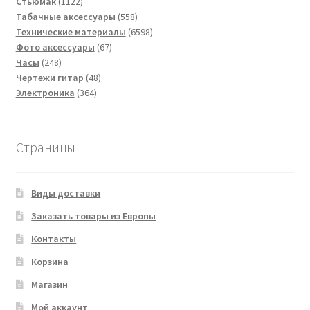
1122
товаров
Стьюмак
1122
товара
558
Табачные аксессуары
558
товаров
6598
Технические материалы
6598
67
товаров
Фото аксессуары
67
248
товаров
Часы
248
товаров
48
Чертежи гитар
48
364
товаров
Электроника
364
товара
Страницы
Виды доставки
Заказать товары из Европы
Контакты
Корзина
Магазин
Мой аккаунт