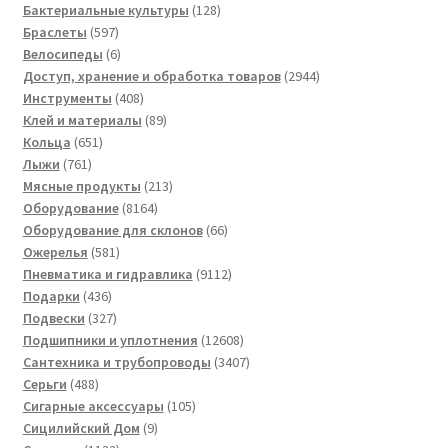
товаров
128
Бактериальные культуры
128
597
товаров
Браслеты
597
товаров
6
Велосипеды
6
товаров
2944
Доступ, хранение и обработка товаров
2944
408
товара
Инструменты
408
товаров
89
Клей и материалы
89
651
товаров
Кольца
651
761
товар
Лыжи
761
товар
213
Мясные продукты
213
8164
товаров
Оборудование
8164
товара
66
Оборудование для склонов
66
581
товаров
Ожерелья
581
товар
9112
Пневматика и гидравлика
9112
436
товаров
Подарки
436
товаров
327
Подвески
327
товаров
12608
Подшипники и уплотнения
12608
товаров
3407
Сантехника и трубопроводы
3407
488
товаров
Серьги
488
товаров
105
Сигарные аксессуары
105
9
товаров
Сицилийский Дом
9