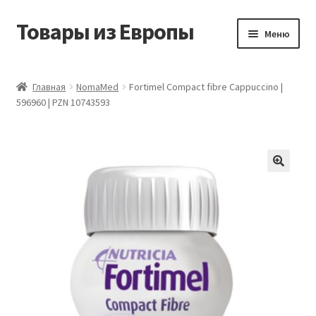
Товары из Европы
Перейти
Перейти
Меню
к
к
навигации
содержимому
Главная
Главная
NomaMed
Fortimel Compact fibre Cappuccino |
596960 | PZN 10743593
Виды доставки
Заказать товары из Европы
Контакты
Корзина
Мой аккаунт
Оставить отзыв