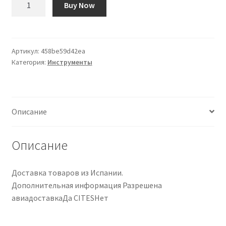
Buy Now
товара
Fresa
para
Binding
Артикул:
458be59d42ea
Категория:
Инструменты
StewMac
Описание
Описание
Доставка товаров из Испании.
Дополнительная информация Разрешена
авиадоставкаДа CITESНет