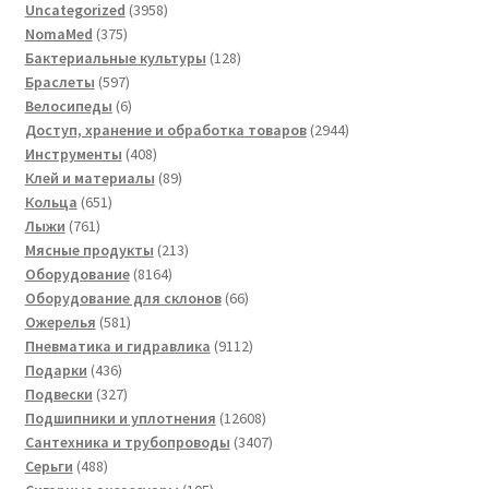
3958
Uncategorized
3958
375
товаров
NomaMed
375
товаров
128
Бактериальные культуры
128
597
товаров
Браслеты
597
товаров
6
Велосипеды
6
товаров
2944
Доступ, хранение и обработка товаров
2944
408
товара
Инструменты
408
товаров
89
Клей и материалы
89
651
товаров
Кольца
651
761
товар
Лыжи
761
товар
213
Мясные продукты
213
8164
товаров
Оборудование
8164
товара
66
Оборудование для склонов
66
581
товаров
Ожерелья
581
товар
9112
Пневматика и гидравлика
9112
436
товаров
Подарки
436
товаров
327
Подвески
327
товаров
12608
Подшипники и уплотнения
12608
товаров
3407
Сантехника и трубопроводы
3407
488
товаров
Серьги
488