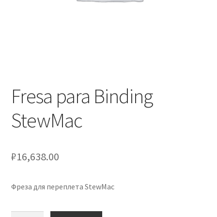
Оформление заказа
Подтверждение заказа
Скидки
Сотрудничество
Fresa para Binding
StewMac
₽
16,638.00
Фреза для переплета StewMac
Количество