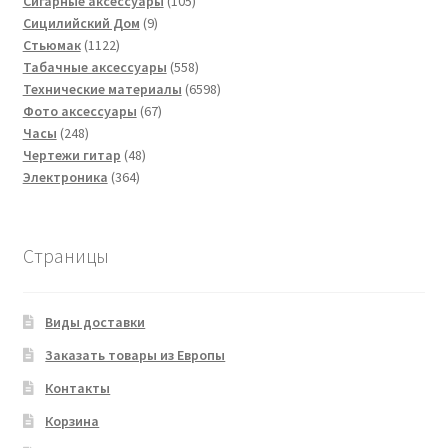
товаров
105
Сигарные аксессуары
105
9
товаров
Сицилийский Дом
9
1122
товаров
Стьюмак
1122
товара
558
Табачные аксессуары
558
товаров
6598
Технические материалы
6598
67
товаров
Фото аксессуары
67
248
товаров
Часы
248
товаров
48
Чертежи гитар
48
364
товаров
Электроника
364
товара
Страницы
Виды доставки
Заказать товары из Европы
Контакты
Корзина