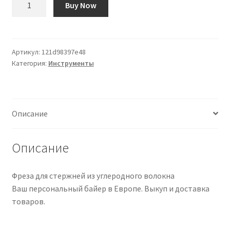
Buy Now
товара
Fresa
para
Refuerzos
Артикул:
121d98397e48
Категория:
Инструменты
de
Carbono
Описание
Описание
Фреза для стержней из углеродного волокна
Ваш персональный байер в Европе. Выкуп и доставка
товаров.