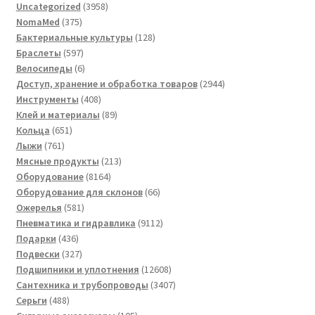
3958
Uncategorized
3958
375
товаров
NomaMed
375
товаров
128
Бактериальные культуры
128
597
товаров
Браслеты
597
товаров
6
Велосипеды
6
товаров
2944
Доступ, хранение и обработка товаров
2944
408
товара
Инструменты
408
товаров
89
Клей и материалы
89
651
товаров
Кольца
651
761
товар
Лыжи
761
товар
213
Мясные продукты
213
8164
товаров
Оборудование
8164
товара
66
Оборудование для склонов
66
581
товаров
Ожерелья
581
товар
9112
Пневматика и гидравлика
9112
436
товаров
Подарки
436
товаров
327
Подвески
327
товаров
12608
Подшипники и уплотнения
12608
товаров
3407
Сантехника и трубопроводы
3407
488
товаров
Серьги
488