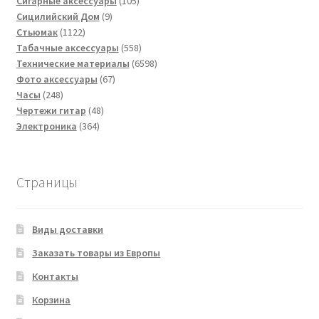
товаров
105
Сигарные аксессуары
105
9
товаров
Сицилийский Дом
9
1122
товаров
Стьюмак
1122
товара
558
Табачные аксессуары
558
товаров
6598
Технические материалы
6598
67
товаров
Фото аксессуары
67
248
товаров
Часы
248
товаров
48
Чертежи гитар
48
364
товаров
Электроника
364
товара
Страницы
Виды доставки
Заказать товары из Европы
Контакты
Корзина