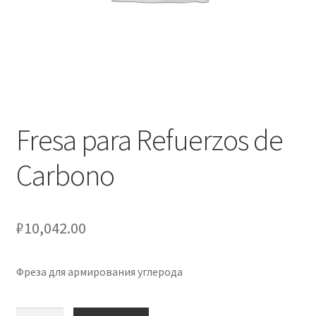
Оформление заказа
Подтверждение заказа
Скидки
Сотрудничество
Fresa para Refuerzos de
Carbono
₽
10,042.00
Фреза для армирования углерода
Количество