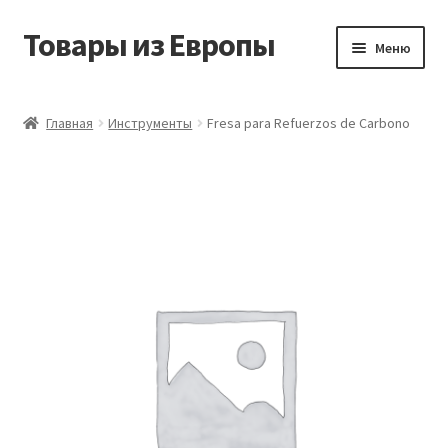
Товары из Европы
Перейти
Перейти
Меню
к
к
навигации
содержимому
Главная
Главная
Инструменты
Fresa para Refuerzos de Carbono
Виды доставки
Заказать товары из Европы
Контакты
Корзина
Мой аккаунт
Оставить отзыв