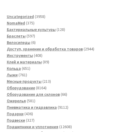
3958
Uncategorized
3958
375
товаров
NomaMed
375
товаров
128
Бактериальные культуры
128
597
товаров
Браслеты
597
товаров
6
Велосипеды
6
товаров
2944
Доступ, хранение и обработка товаров
2944
408
товара
Инструменты
408
товаров
89
Клей и материалы
89
651
товаров
Кольца
651
761
товар
Лыжи
761
товар
213
Мясные продукты
213
8164
товаров
Оборудование
8164
товара
66
Оборудование для склонов
66
581
товаров
Ожерелья
581
товар
9112
Пневматика и гидравлика
9112
436
товаров
Подарки
436
товаров
327
Подвески
327
товаров
12608
Подшипники и уплотнения
12608