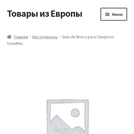
Товары из Европы
Перейти
Перейти
Меню
к
к
навигации
содержимому
Главная
Главная
Инструменты
Guía de Broca para Clavijeros
StewMac
Виды доставки
Заказать товары из Европы
Контакты
Корзина
Мой аккаунт
Оставить отзыв