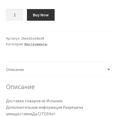
Количество
Buy Now
товара
Guía
de
Broca
Артикул:
26ee01ed4ed8
Категория:
Инструменты
para
Clavijeros
StewMac
Описание
Описание
Доставка товаров из Испании.
Дополнительная информация Разрешена
авиадоставкаДа CITESНет