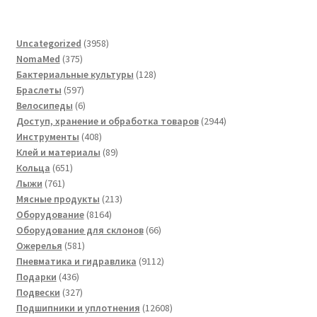
3958
Uncategorized
3958
375
товаров
NomaMed
375
товаров
128
Бактериальные культуры
128
597
товаров
Браслеты
597
товаров
6
Велосипеды
6
товаров
2944
Доступ, хранение и обработка товаров
2944
408
товара
Инструменты
408
товаров
89
Клей и материалы
89
651
товаров
Кольца
651
761
товар
Лыжи
761
товар
213
Мясные продукты
213
8164
товаров
Оборудование
8164
товара
66
Оборудование для склонов
66
581
товаров
Ожерелья
581
товар
9112
Пневматика и гидравлика
9112
436
товаров
Подарки
436
товаров
327
Подвески
327
товаров
12608
Подшипники и уплотнения
12608