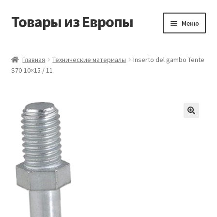
Товары из Европы
Перейти
Перейти
Меню
к
к
навигации
содержимому
Главная
Главная
Технические материалы
Inserto del gambo Tente
S70-10×15 / 11
Виды доставки
Заказать товары из Европы
Контакты
Корзина
Мой аккаунт
Оставить отзыв