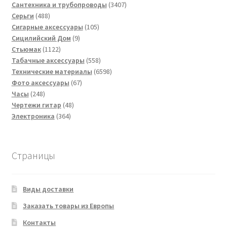
товаров
3407
Сантехника и трубопроводы
3407
488
товаров
Серьги
488
товаров
105
Сигарные аксессуары
105
9
товаров
Сицилийский Дом
9
1122
товаров
Стьюмак
1122
товара
558
Табачные аксессуары
558
товаров
6598
Технические материалы
6598
67
товаров
Фото аксессуары
67
248
товаров
Часы
248
товаров
48
Чертежи гитар
48
364
товаров
Электроника
364
товара
Страницы
Виды доставки
Заказать товары из Европы
Контакты