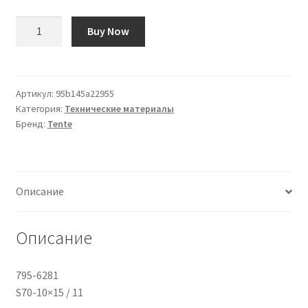
Количество
Buy Now
товара
Inserto
del
gambo
Артикул:
95b145a22955
Категория:
Технические материалы
Tente
Бренд:
Tente
S70-
10x15
/
11
Описание
Описание
795-6281
S70-10×15 / 11