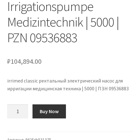
Irrigationspumpe
Medizintechnik | 5000 |
PZN 09536883
₽
104,894.00
irrimed classic ректальный электрический насос для
ирригации медицинская техника | 5000 | ПЗН 09536883
Количество
Buy Now
товара
irrimed
classic
rectal
Артикул:
862fab531375