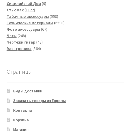
9
товаров
Сицилийский Дом
9
1122
товаров
Стьюмак
1122
товара
558
Табачные аксессуары
558
товаров
6598
Технические материалы
6598
67
товаров
Фото аксессуары
67
248
товаров
Часы
248
товаров
48
Чертежи гитар
48
364
товаров
Электроника
364
товара
Страницы
Виды доставки
Заказать товары из Европы
Контакты
Корзина
Магазин