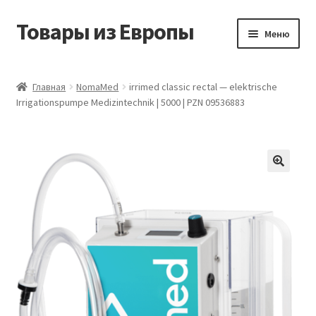
Товары из Европы
Перейти
Перейти
Меню
к
к
навигации
содержимому
Главная
Главная
NomaMed
irrimed classic rectal — elektrische
Irrigationspumpe Medizintechnik | 5000 | PZN 09536883
Виды доставки
Заказать товары из Европы
Контакты
Корзина
Мой аккаунт
Оставить отзыв