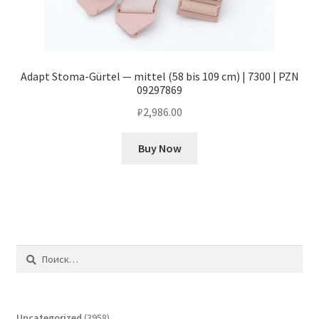
Adapt Stoma-Gürtel — mittel (58 bis 109 cm) | 7300 | PZN
09297869
₽
2,986.00
Buy Now
Найти:
3958
Uncategorized
3958