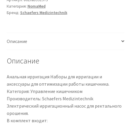
Категория:
NomaMed
-
Бренд:
Schaefers Medizintechnik
elektrische
Irrigationspumpe
Medizintechnik
|
Описание
5000
|
PZN
Описание
09536883
Анальная ирригация Наборы для ирригации и
аксессуары для оптимизации работы кишечника.
Категория: Управление кишечником
Производитель: Schaefers Medizintechnik
Электрический ирригационный насос для ректального
орошения.
В комплект входит: