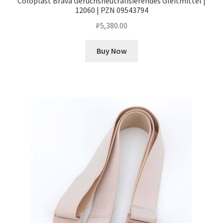
Coloplast Brava Geruchsneutralisierendes Gleitmittel |
12060 | PZN 09543794
₽
5,380.00
Buy Now