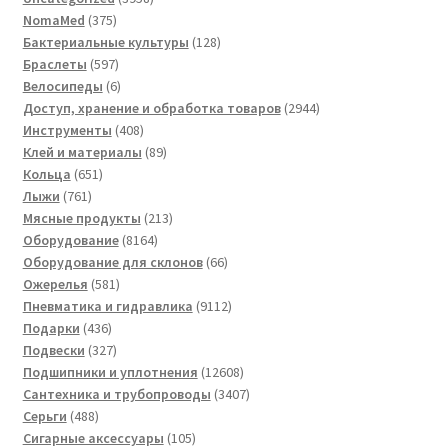
375
товаров
NomaMed
375
товаров
128
Бактериальные культуры
128
597
товаров
Браслеты
597
товаров
6
Велосипеды
6
товаров
2944
Доступ, хранение и обработка товаров
2944
408
товара
Инструменты
408
товаров
89
Клей и материалы
89
651
товаров
Кольца
651
761
товар
Лыжи
761
товар
213
Мясные продукты
213
8164
товаров
Оборудование
8164
товара
66
Оборудование для склонов
66
581
товаров
Ожерелья
581
товар
9112
Пневматика и гидравлика
9112
436
товаров
Подарки
436
товаров
327
Подвески
327
товаров
12608
Подшипники и уплотнения
12608
товаров
3407
Сантехника и трубопроводы
3407
488
товаров
Серьги
488
товаров
105
Сигарные аксессуары
105