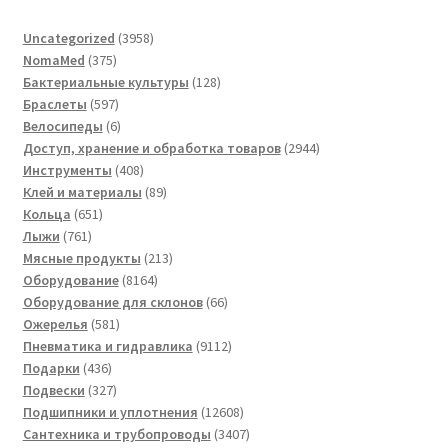
3958
Uncategorized
3958
375
товаров
NomaMed
375
товаров
128
Бактериальные культуры
128
597
товаров
Браслеты
597
товаров
6
Велосипеды
6
товаров
2944
Доступ, хранение и обработка товаров
2944
408
товара
Инструменты
408
товаров
89
Клей и материалы
89
651
товаров
Кольца
651
761
товар
Лыжи
761
товар
213
Мясные продукты
213
8164
товаров
Оборудование
8164
товара
66
Оборудование для склонов
66
581
товаров
Ожерелья
581
товар
9112
Пневматика и гидравлика
9112
436
товаров
Подарки
436
товаров
327
Подвески
327
товаров
12608
Подшипники и уплотнения
12608
товаров
3407
Сантехника и трубопроводы
3407