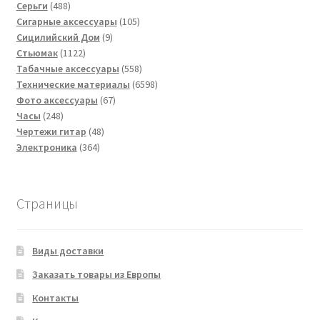
488
товаров
Серьги
488
товаров
105
Сигарные аксессуары
105
9
товаров
Сицилийский Дом
9
1122
товаров
Стьюмак
1122
товара
558
Табачные аксессуары
558
товаров
6598
Технические материалы
6598
67
товаров
Фото аксессуары
67
248
товаров
Часы
248
товаров
48
Чертежи гитар
48
364
товаров
Электроника
364
товара
Страницы
Виды доставки
Заказать товары из Европы
Контакты