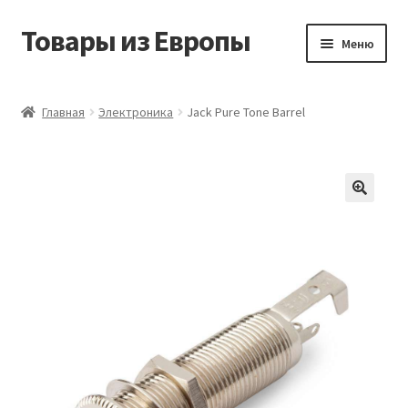
Товары из Европы
Перейти
Перейти
Меню
к
к
навигации
содержимому
Главная
Главная
Электроника
Jack Pure Tone Barrel
Виды доставки
Заказать товары из Европы
Контакты
Корзина
Мой аккаунт
Оставить отзыв