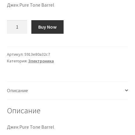
Джек Pure Tone Barrel
Количество
Buy Now
товара
Jack
Pure
Tone
Артикул:
5913e80a32c7
Категория:
Электроника
Barrel
Описание
Описание
Джек Pure Tone Barrel