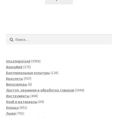
Найти:
3958
Uncategorized
3958
375
товаров
NomaMed
375
товаров
128
Бактериальные культуры
128
597
товаров
Браслеты
597
товаров
6
Велосипеды
6
товаров
2944
Доступ, хранение и обработка товаров
2944
408
товара
Инструменты
408
товаров
89
Клей и материалы
89
651
товаров
Кольца
651
761
товар
Лыжи
761