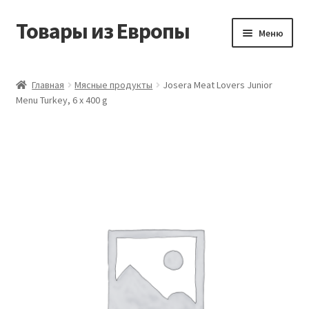
Товары из Европы
Перейти
Перейти
Меню
к
к
навигации
содержимому
Главная
Главная
Мясные продукты
Josera Meat Lovers Junior
Menu Turkey, 6 x 400 g
Виды доставки
Заказать товары из Европы
Контакты
Корзина
Мой аккаунт
Оставить отзыв