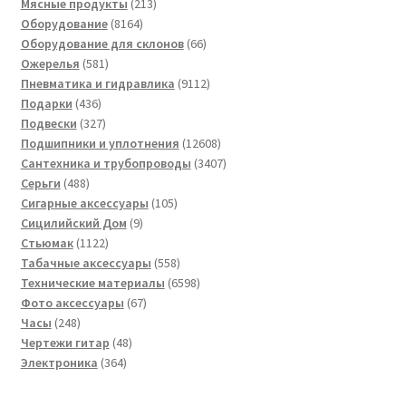
товар
213
Мясные продукты
213
8164
товаров
Оборудование
8164
товара
66
Оборудование для склонов
66
581
товаров
Ожерелья
581
товар
9112
Пневматика и гидравлика
9112
436
товаров
Подарки
436
товаров
327
Подвески
327
товаров
12608
Подшипники и уплотнения
12608
товаров
3407
Сантехника и трубопроводы
3407
488
товаров
Серьги
488
товаров
105
Сигарные аксессуары
105
9
товаров
Сицилийский Дом
9
1122
товаров
Стьюмак
1122
товара
558
Табачные аксессуары
558
товаров
6598
Технические материалы
6598
67
товаров
Фото аксессуары
67
248
товаров
Часы
248
товаров
48
Чертежи гитар
48
364
товаров
Электроника
364
товара