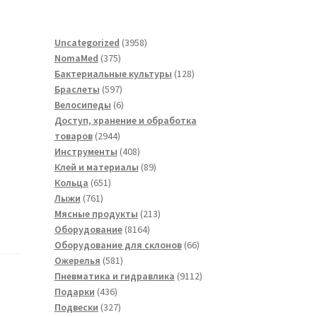
3958
Uncategorized
3958
375
товаров
NomaMed
375
товаров
128
Бактериальные культуры
128
597
товаров
Браслеты
597
товаров
6
Велосипеды
6
товаров
Доступ, хранение и обработка
2944
товаров
2944
товара
408
Инструменты
408
товаров
89
Клей и материалы
89
651
товаров
Кольца
651
761
товар
Лыжи
761
товар
213
Мясные продукты
213
8164
товаров
Оборудование
8164
товара
66
Оборудование для склонов
66
581
товаров
Ожерелья
581
товар
9112
Пневматика и гидравлика
9112
436
товаров
Подарки
436
товаров
327
Подвески
327