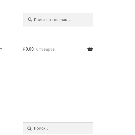
Искать:
Поиск
т
₽
0.00
0 товаров
Найти: