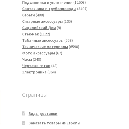
товаров
12608
Подшипники и уплотнения
12608
товаров
3407
Сантехника и трубопроводы
3407
488
товаров
Серьги
488
товаров
105
Сигарные аксессуары
105
9
товаров
Сицилийский Дом
9
1122
товаров
Стьюмак
1122
товара
558
Табачные аксессуары
558
товаров
6598
Технические материалы
6598
67
товаров
Фото аксессуары
67
248
товаров
Часы
248
товаров
48
Чертежи гитар
48
364
товаров
Электроника
364
товара
Страницы
Виды доставки
Заказать товары из Европы