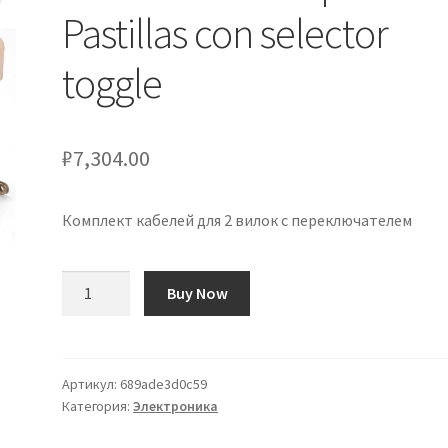
Pastillas con selector
toggle
₽
7,304.00
Комплект кабелей для 2 вилок с переключателем
Количество
Buy Now
товара
Kit
de
Cableado
Артикул:
689ade3d0c59
Категория:
Электроника
para
2