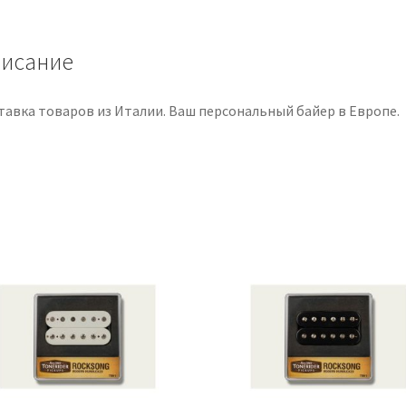
Pastillas
con
selector
исание
toggle
тавка товаров из Италии. Ваш персональный байер в Европе.