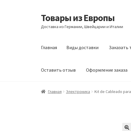
Товары из Европы
Перейти
Перейти
к
к
Доставка из Германии, Швейцарии и Италии
навигации
содержимому
Главная
Виды доставки
Заказать 
Оставить отзыв
Оформление заказа
Главная
Виды доставки
Заказать товары и
Главная
Электроника
Kit de Cableado para 
Оформление заказа
Подтверждение заказ