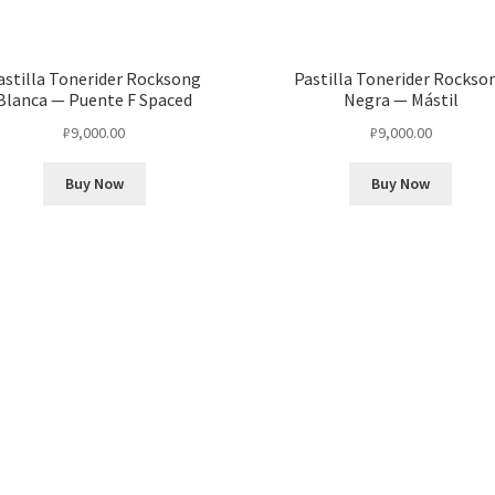
astilla Tonerider Rocksong
Pastilla Tonerider Rockso
Blanca — Puente F Spaced
Negra — Mástil
₽
9,000.00
₽
9,000.00
Buy Now
Buy Now