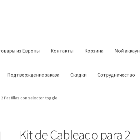
товары из Европы
Контакты
Корзина
Мой аккаун
Подтверждение заказа
Скидки
Сотрудничество
з Европы
Контакты
Корзина
Мой аккаунт
Оставить отзыв
2 Pastillas con selector toggle
а
Скидки
Сотрудничество
Kit de Cableado para 2