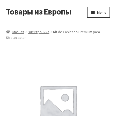
Товары из Европы
Перейти
Перейти
Меню
к
к
навигации
содержимому
Главная
Главная
Электроника
Kit de Cableado Premium para
Stratocaster
Виды доставки
Заказать товары из Европы
Контакты
Корзина
Мой аккаунт
Оставить отзыв