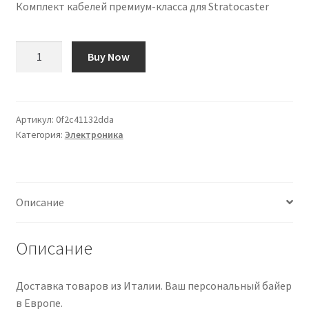
Комплект кабелей премиум-класса для Stratocaster
Количество
Buy Now
товара
Kit
de
Cableado
Артикул:
0f2c41132dda
Категория:
Электроника
Premium
para
Stratocaster
Описание
Описание
Доставка товаров из Италии. Ваш персональный байер
в Европе.