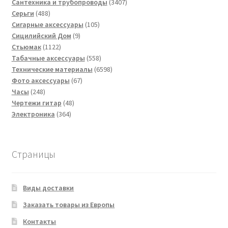
товаров
3407
Сантехника и трубопроводы
3407
488
товаров
Серьги
488
товаров
105
Сигарные аксессуары
105
9
товаров
Сицилийский Дом
9
1122
товаров
Стьюмак
1122
товара
558
Табачные аксессуары
558
товаров
6598
Технические материалы
6598
67
товаров
Фото аксессуары
67
248
товаров
Часы
248
товаров
48
Чертежи гитар
48
364
товаров
Электроника
364
товара
Страницы
Виды доставки
Заказать товары из Европы
Контакты