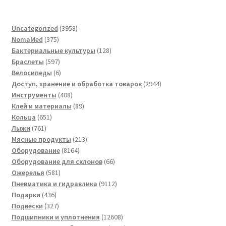
3958
Uncategorized
3958
375
товаров
NomaMed
375
товаров
128
Бактериальные культуры
128
597
товаров
Браслеты
597
товаров
6
Велосипеды
6
товаров
2944
Доступ, хранение и обработка товаров
2944
408
товара
Инструменты
408
товаров
89
Клей и материалы
89
651
товаров
Кольца
651
761
товар
Лыжи
761
товар
213
Мясные продукты
213
8164
товаров
Оборудование
8164
товара
66
Оборудование для склонов
66
581
товаров
Ожерелья
581
товар
9112
Пневматика и гидравлика
9112
436
товаров
Подарки
436
товаров
327
Подвески
327
товаров
12608
Подшипники и уплотнения
12608