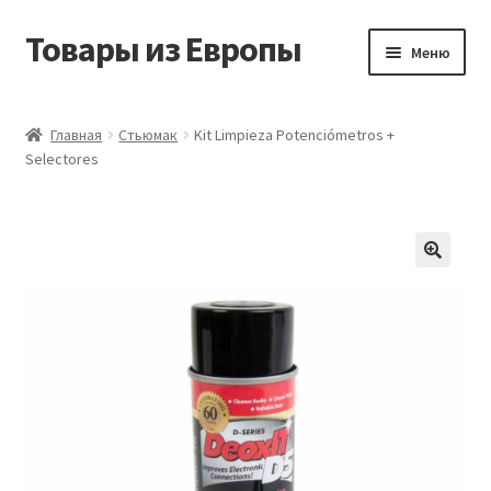
Товары из Европы
Перейти
Перейти
Меню
к
к
навигации
содержимому
Главная
Главная
Стьюмак
Kit Limpieza Potenciómetros +
Selectores
Виды доставки
Заказать товары из Европы
Контакты
Корзина
Мой аккаунт
Оставить отзыв