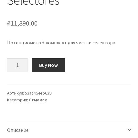
Selectores
₽
11,890.00
Потенциометр + комплект для чистки селектора
Количество
Buy Now
товара
Kit
Limpieza
Potenciómetros
Артикул:
53ac464eb639
Категория:
Стьюмак
+
Selectores
Описание