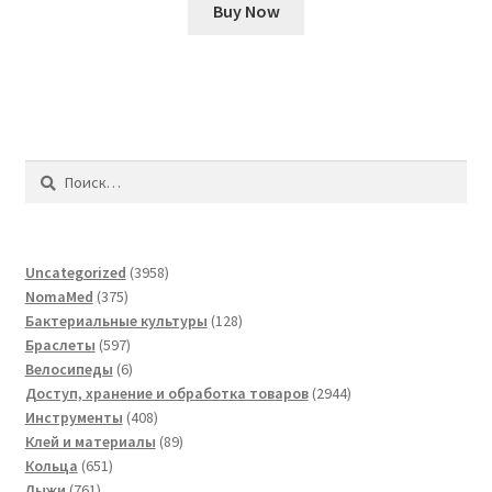
Buy Now
Найти:
3958
Uncategorized
3958
375
товаров
NomaMed
375
товаров
128
Бактериальные культуры
128
597
товаров
Браслеты
597
товаров
6
Велосипеды
6
товаров
2944
Доступ, хранение и обработка товаров
2944
408
товара
Инструменты
408
товаров
89
Клей и материалы
89
651
товаров
Кольца
651
761
товар
Лыжи
761