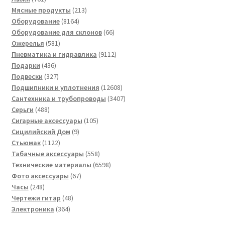
товар
213
Мясные продукты
213
8164
товаров
Оборудование
8164
товара
66
Оборудование для склонов
66
581
товаров
Ожерелья
581
товар
9112
Пневматика и гидравлика
9112
436
товаров
Подарки
436
товаров
327
Подвески
327
товаров
12608
Подшипники и уплотнения
12608
товаров
3407
Сантехника и трубопроводы
3407
488
товаров
Серьги
488
товаров
105
Сигарные аксессуары
105
9
товаров
Сицилийский Дом
9
1122
товаров
Стьюмак
1122
товара
558
Табачные аксессуары
558
товаров
6598
Технические материалы
6598
67
товаров
Фото аксессуары
67
248
товаров
Часы
248
товаров
48
Чертежи гитар
48
364
товаров
Электроника
364
товара