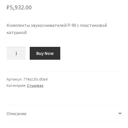
₽
5,932.00
Комплекты звукоснимателей P-90 с пластиковой
катушкой
Количество
Buy Now
товара
Kits
de
Pastillas
Артикул:
774a135cd0a4
Категория:
Стьюмак
P-
90
con
Bobina
Описание
de
Plástico