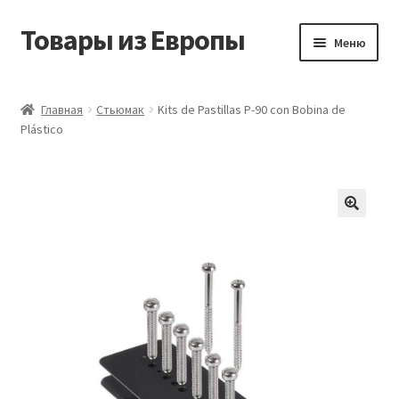
Товары из Европы
Перейти
Перейти
Меню
к
к
навигации
содержимому
Главная
Главная
Стьюмак
Kits de Pastillas P-90 con Bobina de
Plástico
Виды доставки
Заказать товары из Европы
Контакты
Корзина
Мой аккаунт
Оставить отзыв