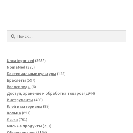
Найти:
3958
Uncategorized
3958
375
товаров
NomaMed
375
товаров
128
Бактериальные культуры
128
597
товаров
Браслеты
597
товаров
6
Велосипеды
6
товаров
2944
Доступ, хранение и обработка товаров
2944
408
товара
Инструменты
408
товаров
89
Клей и материалы
89
651
товаров
Кольца
651
761
товар
Лыжи
761
товар
213
Мясные продукты
213
8164
товаров
Оборудование
8164