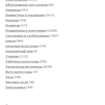
товара
66
Оборудование для склонов
66
581
товаров
Ожерелья
581
товар
9112
Пневматика и гидравлика
9112
436
товаров
Подарки
436
товаров
327
Подвески
327
товаров
12608
Подшипники и уплотнения
12608
товаров
3407
Сантехника и трубопроводы
3407
488
товаров
Серьги
488
товаров
105
Сигарные аксессуары
105
9
товаров
Сицилийский Дом
9
1122
товаров
Стьюмак
1122
товара
558
Табачные аксессуары
558
товаров
6598
Технические материалы
6598
67
товаров
Фото аксессуары
67
248
товаров
Часы
248
товаров
48
Чертежи гитар
48
364
товаров
Электроника
364
товара