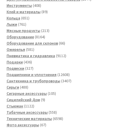
408
товара
Инструменты
408
товаров
89
Клей и материалы
89
651
товаров
Кольца
651
761
товар
Лыжи
761
товар
213
Мясные продукты
213
8164
товаров
Оборудование
8164
товара
66
Оборудование для склонов
66
581
товаров
Ожерелья
581
товар
9112
Пневматика и гидравлика
9112
436
товаров
Подарки
436
товаров
327
Подвески
327
товаров
12608
Подшипники и уплотнения
12608
товаров
3407
Сантехника и трубопроводы
3407
488
товаров
Серьги
488
товаров
105
Сигарные аксессуары
105
9
товаров
Сицилийский Дом
9
1122
товаров
Стьюмак
1122
товара
558
Табачные аксессуары
558
товаров
6598
Технические материалы
6598
67
товаров
Фото аксессуары
67