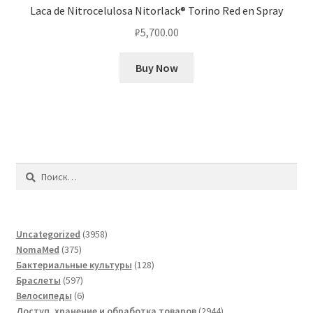
Laca de Nitrocelulosa Nitorlack® Torino Red en Spray
₽
5,700.00
Buy Now
Найти:
3958
Uncategorized
3958
375
товаров
NomaMed
375
товаров
128
Бактериальные культуры
128
597
товаров
Браслеты
597
товаров
6
Велосипеды
6
товаров
2944
Доступ, хранение и обработка товаров
2944