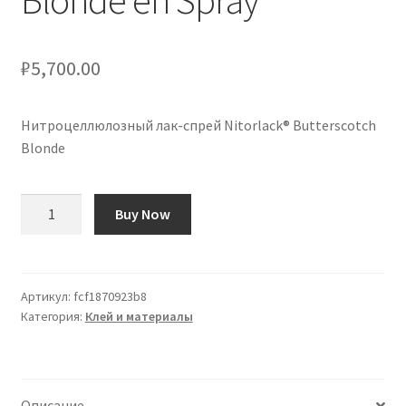
Blonde en Spray
₽
5,700.00
Нитроцеллюлозный лак-спрей Nitorlack® Butterscotch
Blonde
Количество
Buy Now
товара
Laca
de
Nitrocelulosa
Артикул:
fcf1870923b8
Категория:
Клей и материалы
Nitorlack®
Butterscotch
Blonde
en
Описание