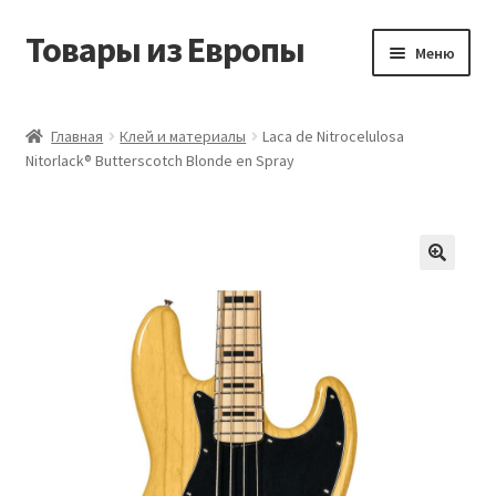
Товары из Европы
Перейти
Перейти
Меню
к
к
навигации
содержимому
Главная
Главная
Клей и материалы
Laca de Nitrocelulosa
Nitorlack® Butterscotch Blonde en Spray
Виды доставки
Заказать товары из Европы
Контакты
Корзина
Мой аккаунт
Оставить отзыв