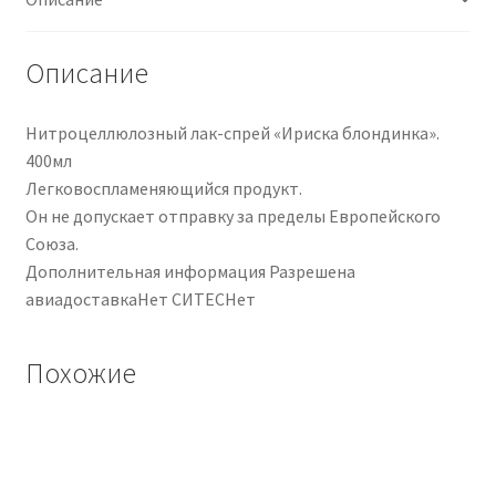
Spray
Описание
Нитроцеллюлозный лак-спрей «Ириска блондинка».
400мл
Легковоспламеняющийся продукт.
Он не допускает отправку за пределы Европейского
Союза.
Дополнительная информация Разрешена
авиадоставкаНет СИТЕСНет
Похожие