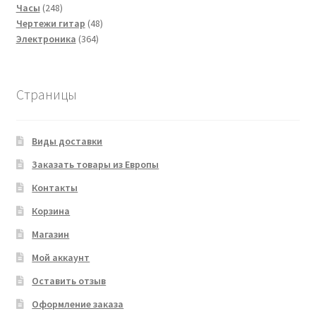
248
товаров
Часы
248
товаров
48
Чертежи гитар
48
364
товаров
Электроника
364
товара
Страницы
Виды доставки
Заказать товары из Европы
Контакты
Корзина
Магазин
Мой аккаунт
Оставить отзыв
Оформление заказа