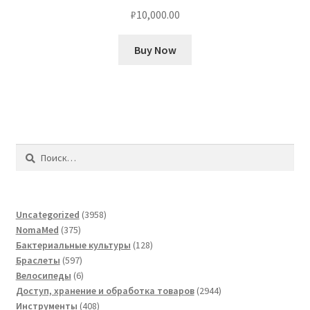
₽
10,000.00
Buy Now
Найти:
3958
Uncategorized
3958
375
товаров
NomaMed
375
товаров
128
Бактериальные культуры
128
597
товаров
Браслеты
597
товаров
6
Велосипеды
6
товаров
2944
Доступ, хранение и обработка товаров
2944
408
товара
Инструменты
408