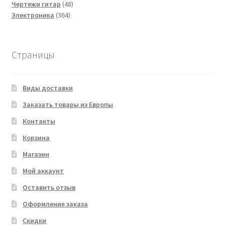
товаров
48
Чертежи гитар
48
364
товаров
Электроника
364
товара
Страницы
Виды доставки
Заказать товары из Европы
Контакты
Корзина
Магазин
Мой аккаунт
Оставить отзыв
Оформление заказа
Скидки