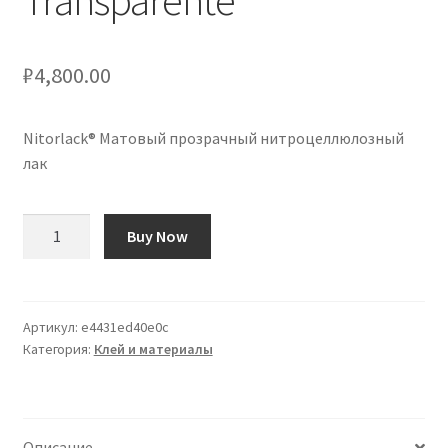
Transparente
₽
4,800.00
Nitorlack® Матовый прозрачный нитроцеллюлозный
лак
Количество
Buy Now
товара
Laca
de
Nitrocelulosa
Артикул:
e4431ed40e0c
Категория:
Клей и материалы
Nitorlack®
Mate
Transparente
Описание