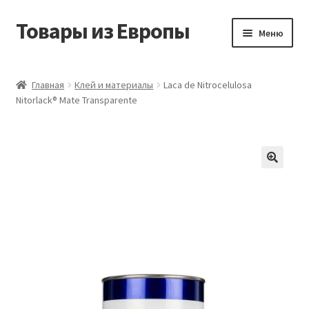
Товары из Европы
Перейти
Перейти
Меню
к
к
навигации
содержимому
Главная
Главная
Клей и материалы
Laca de Nitrocelulosa
Nitorlack® Mate Transparente
Виды доставки
Заказать товары из Европы
Контакты
Корзина
Мой аккаунт
Оставить отзыв