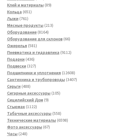
товаров
89
Клей и материалы
89
651
товаров
Кольца
651
761
товар
Лыжи
761
товар
213
Мясные продукты
213
8164
товаров
Оборудование
8164
товара
66
Оборудование для склонов
66
581
товаров
Ожерелья
581
товар
9112
Пневматика и гидравлика
9112
436
товаров
Подарки
436
товаров
327
Подвески
327
товаров
12608
Подшипники и уплотнения
12608
товаров
3407
Сантехника и трубопроводы
3407
488
товаров
Серьги
488
товаров
105
Сигарные аксессуары
105
9
товаров
Сицилийский Дом
9
1122
товаров
Стьюмак
1122
товара
558
Табачные аксессуары
558
товаров
6598
Технические материалы
6598
67
товаров
Фото аксессуары
67
248
товаров
Часы
248