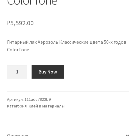
ColorTone
₽
5,592.00
Гитарный лак Аэрозоль Классические цвета 50-х годов
ColorTone
Количество
Buy Now
товара
Laca
Guitarra
en
Артикул:
111adc7922b9
Категория:
Клей и материалы
Aerosol
Colores
Clásicos
Años
Описание