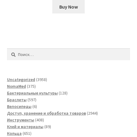
Buy Now
Найти:
3958
Uncategorized
3958
375
товаров
NomaMed
375
товаров
128
Бактериальные культуры
128
597
товаров
Браслеты
597
товаров
6
Велосипеды
6
товаров
2944
Доступ, хранение и обработка товаров
2944
408
товара
Инструменты
408
товаров
89
Клей и материалы
89
651
товаров
Кольца
651