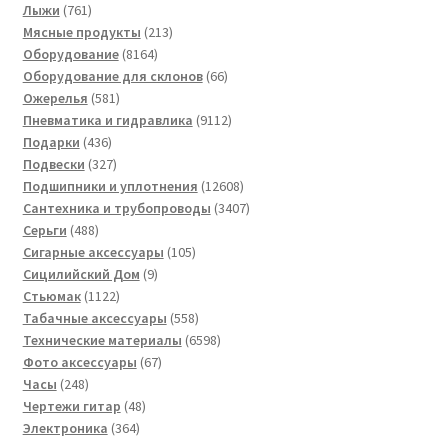
761
товар
Лыжи
761
товар
213
Мясные продукты
213
8164
товаров
Оборудование
8164
товара
66
Оборудование для склонов
66
581
товаров
Ожерелья
581
товар
9112
Пневматика и гидравлика
9112
436
товаров
Подарки
436
товаров
327
Подвески
327
товаров
12608
Подшипники и уплотнения
12608
товаров
3407
Сантехника и трубопроводы
3407
488
товаров
Серьги
488
товаров
105
Сигарные аксессуары
105
9
товаров
Сицилийский Дом
9
1122
товаров
Стьюмак
1122
товара
558
Табачные аксессуары
558
товаров
6598
Технические материалы
6598
67
товаров
Фото аксессуары
67
248
товаров
Часы
248
товаров
48
Чертежи гитар
48
364
товаров
Электроника
364