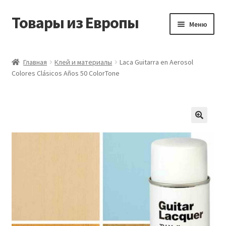
Товары из Европы
Перейти
Перейти
Меню
к
к
навигации
содержимому
Главная
Главная
Клей и материалы
Laca Guitarra en Aerosol
Colores Clásicos Años 50 ColorTone
Виды доставки
Заказать товары из Европы
Контакты
Корзина
Мой аккаунт
Оставить отзыв