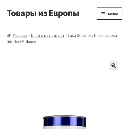
Товары из Европы
Перейти
Перейти
Меню
к
к
навигации
содержимому
Главная
Главная
Клей и материалы
Laca Selladora Nitrocelulosa
Nitorlack® Blanco
Виды доставки
Заказать товары из Европы
Контакты
Корзина
Мой аккаунт
Оставить отзыв