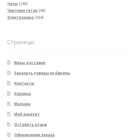
248
товаров
Часы
248
товаров
48
Чертежи гитар
48
364
товаров
Электроника
364
товара
Страницы
Виды доставки
Заказать товары из Европы
Контакты
Корзина
Магазин
Мой аккаунт
Оставить отзыв
Оформление заказа