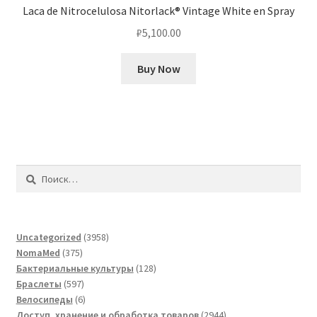
Laca de Nitrocelulosa Nitorlack® Vintage White en Spray
₽
5,100.00
Buy Now
Найти:
3958
Uncategorized
3958
375
товаров
NomaMed
375
товаров
128
Бактериальные культуры
128
597
товаров
Браслеты
597
товаров
6
Велосипеды
6
товаров
2944
Доступ, хранение и обработка товаров
2944