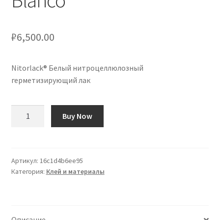
Blanco
₽
6,500.00
Nitorlack® Белый нитроцеллюлозный
герметизирующий лак
Количество
Buy Now
товара
Laca
Selladora
Nitrocelulosa
Артикул:
16c1d4b6ee95
Категория:
Клей и материалы
Nitorlack®
Blanco
Описание