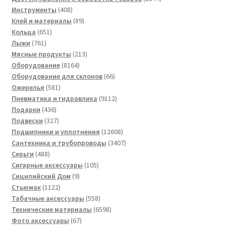
408
товара
Инструменты
408
товаров
89
Клей и материалы
89
651
товаров
Кольца
651
761
товар
Лыжи
761
товар
213
Мясные продукты
213
8164
товаров
Оборудование
8164
товара
66
Оборудование для склонов
66
581
товаров
Ожерелья
581
товар
9112
Пневматика и гидравлика
9112
436
товаров
Подарки
436
товаров
327
Подвески
327
товаров
12608
Подшипники и уплотнения
12608
товаров
3407
Сантехника и трубопроводы
3407
488
товаров
Серьги
488
товаров
105
Сигарные аксессуары
105
9
товаров
Сицилийский Дом
9
1122
товаров
Стьюмак
1122
товара
558
Табачные аксессуары
558
товаров
6598
Технические материалы
6598
67
товаров
Фото аксессуары
67