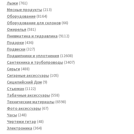
761
товар
Лыжи
761
товар
213
Мясные продукты
213
8164
товаров
Оборудование
8164
товара
66
Оборудование для склонов
66
581
товаров
Ожерелья
581
товар
9112
Пневматика и гидравлика
9112
436
товаров
Подарки
436
товаров
327
Подвески
327
товаров
12608
Подшипники и уплотнения
12608
товаров
3407
Сантехника и трубопроводы
3407
488
товаров
Серьги
488
товаров
105
Сигарные аксессуары
105
9
товаров
Сицилийский Дом
9
1122
товаров
Стьюмак
1122
товара
558
Табачные аксессуары
558
товаров
6598
Технические материалы
6598
67
товаров
Фото аксессуары
67
248
товаров
Часы
248
товаров
48
Чертежи гитар
48
364
товаров
Электроника
364