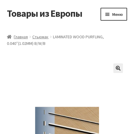
Товары из Европы
Перейти
Перейти
Меню
к
к
навигации
содержимому
Главная
Главная
Стьюмак
LAMINATED WOOD PURFLING,
0.040″(1.02MM) B/W/B
Виды доставки
Заказать товары из Европы
Контакты
Корзина
Мой аккаунт
Оставить отзыв