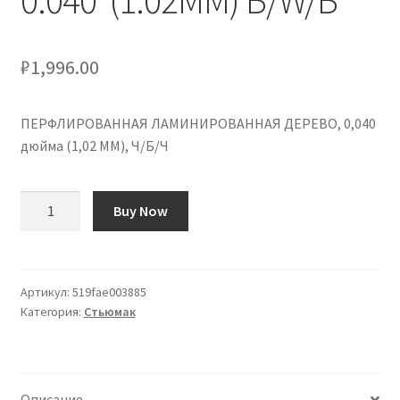
0.040″(1.02MM) B/W/B
₽
1,996.00
ПЕРФЛИРОВАННАЯ ЛАМИНИРОВАННАЯ ДЕРЕВО, 0,040
дюйма (1,02 ММ), Ч/Б/Ч
Количество
Buy Now
товара
LAMINATED
WOOD
PURFLING,
Артикул:
519fae003885
Категория:
Стьюмак
0.040"
(1.02MM)
B/W/B
Описание