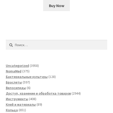
Buy Now
Найти:
3958
Uncategorized
3958
375
товаров
NomaMed
375
товаров
128
Бактериальные культуры
128
597
товаров
Браслеты
597
товаров
6
Велосипеды
6
товаров
2944
Доступ, хранение и обработка товаров
2944
408
товара
Инструменты
408
товаров
89
Клей и материалы
89
651
товаров
Кольца
651