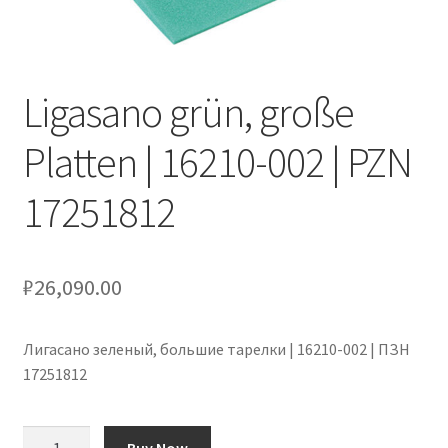
Оформление заказа
Подтверждение заказа
Ligasano grün, große
Скидки
Platten | 16210-002 | PZN
Сотрудничество
17251812
₽
26,090.00
Лигасано зеленый, большие тарелки | 16210-002 | ПЗН
17251812
Количество
Buy Now