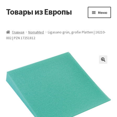
Товары из Европы
Перейти
Перейти
Меню
к
к
навигации
содержимому
Главная
Главная
NomaMed
Ligasano grün, große Platten | 16210-
002 | PZN 17251812
Виды доставки
Заказать товары из Европы
Контакты
Корзина
Мой аккаунт
Оставить отзыв