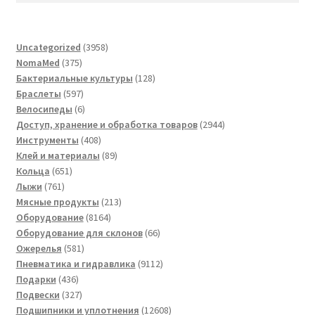
3958
Uncategorized
3958
375
товаров
NomaMed
375
товаров
128
Бактериальные культуры
128
597
товаров
Браслеты
597
товаров
6
Велосипеды
6
товаров
2944
Доступ, хранение и обработка товаров
2944
408
товара
Инструменты
408
товаров
89
Клей и материалы
89
651
товаров
Кольца
651
761
товар
Лыжи
761
товар
213
Мясные продукты
213
8164
товаров
Оборудование
8164
товара
66
Оборудование для склонов
66
581
товаров
Ожерелья
581
товар
9112
Пневматика и гидравлика
9112
436
товаров
Подарки
436
товаров
327
Подвески
327
товаров
12608
Подшипники и уплотнения
12608