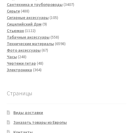
товаров
3407
Сантехника и трубопроводы
3407
488
товаров
Серьги
488
товаров
105
Сигарные аксессуары
105
9
товаров
Сицилийский Дом
9
1122
товаров
Стьюмак
1122
товара
558
Табачные аксессуары
558
товаров
6598
Технические материалы
6598
67
товаров
Фото аксессуары
67
248
товаров
Часы
248
товаров
48
Чертежи гитар
48
364
товаров
Электроника
364
товара
Страницы
Виды доставки
Заказать товары из Европы
Контакты