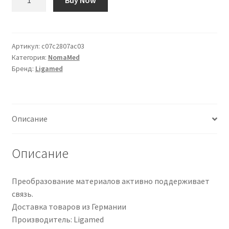
товара
Ligasano
grün,
große
Артикул:
c07c2807ac03
Категория:
NomaMed
Platten
Бренд:
Ligamed
|
16210-
002
|
Описание
PZN
17251812
Описание
Преобразование материалов активно поддерживает
связь.
Доставка товаров из Германии
Производитель: Ligamed