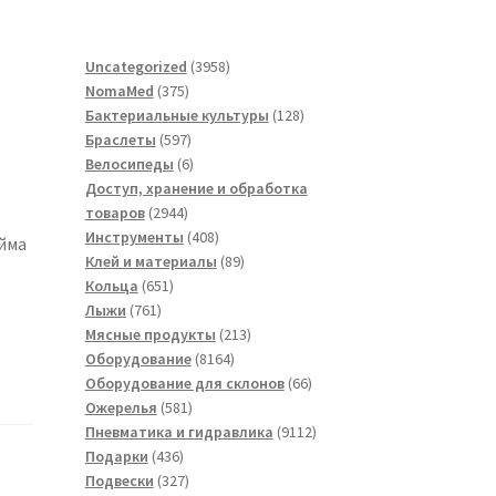
3958
Uncategorized
3958
375
товаров
NomaMed
375
товаров
128
Бактериальные культуры
128
597
товаров
Браслеты
597
товаров
6
Велосипеды
6
товаров
Доступ, хранение и обработка
2944
товаров
2944
товара
408
Инструменты
408
юйма
товаров
89
Клей и материалы
89
651
товаров
Кольца
651
761
товар
Лыжи
761
товар
213
Мясные продукты
213
8164
товаров
Оборудование
8164
товара
66
Оборудование для склонов
66
581
товаров
Ожерелья
581
товар
9112
Пневматика и гидравлика
9112
436
товаров
Подарки
436
товаров
327
Подвески
327