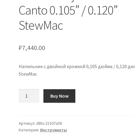
Canto 0.105” / 0.120”
StewMac
₽
7,440.00
Напильник с двойной кромкой 0,105 дюйма / 0,120 д
StewMac
Количество
Buy Now
товара
Lima
de
Cejuela
Артикул:
d8bc21507a58
Категория:
Инструменты
Doble