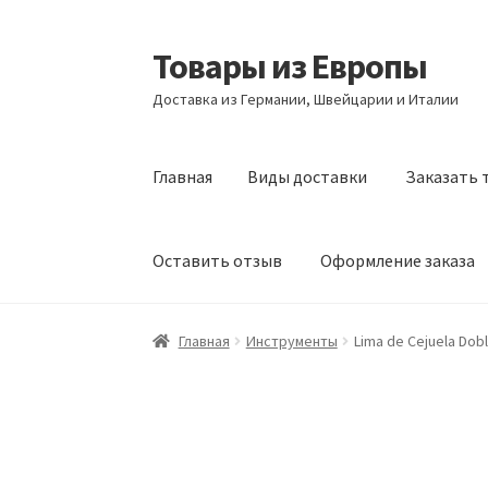
Товары из Европы
Перейти
Перейти
к
к
Доставка из Германии, Швейцарии и Италии
навигации
содержимому
Главная
Виды доставки
Заказать 
Оставить отзыв
Оформление заказа
Главная
Виды доставки
Заказать товары и
Главная
Инструменты
Lima de Cejuela Dob
Оформление заказа
Подтверждение заказ