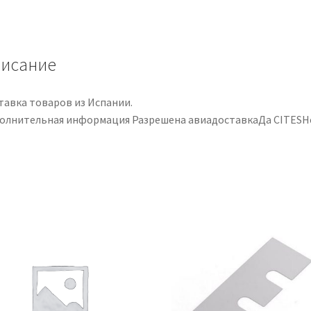
Canto
0.105”
/
0.120”
исание
StewMac
тавка товаров из Испании.
олнительная информация Разрешена авиадоставкаДа CITESН