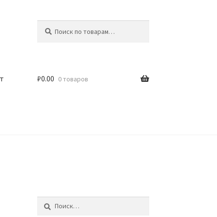
Искать:
Поиск
т
₽
0.00
0 товаров
Найти: