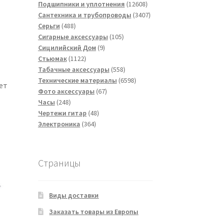
товаров
12608
Подшипники и уплотнения
12608
товаров
3407
Сантехника и трубопроводы
3407
488
товаров
Серьги
488
товаров
105
Сигарные аксессуары
105
9
товаров
Сицилийский Дом
9
1122
товаров
Стьюмак
1122
товара
558
Табачные аксессуары
558
товаров
6598
Технические материалы
6598
ет
67
товаров
Фото аксессуары
67
248
товаров
Часы
248
товаров
48
Чертежи гитар
48
364
товаров
Электроника
364
товара
Страницы
Виды доставки
Заказать товары из Европы