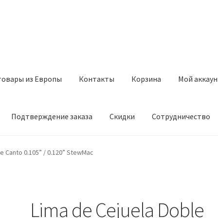
товары из Европы
Контакты
Корзина
Мой аккаун
Подтверждение заказа
Скидки
Сотрудничество
з Европы
Контакты
Корзина
Мой аккаунт
Оставить отзыв
le Canto 0.105” / 0.120” StewMac
а
Скидки
Сотрудничество
Lima de Cejuela Doble